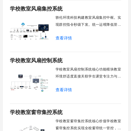
学校教室风扇集控系统
轶伦环境科技构建教室风扇集控中枢。实
现群控指令秒级下发。统一运维降低管理
成本。提升校园通风换气效能。规避人工
查看详情
巡检盲区。保障教学环境温湿度适宜。数
字化调度重塑后勤管理范式。核心功能模
块清单：远程集中控制。智能定时调度。
学校教室风扇控制系统
环境自适应调节。能耗监测统计。故障预
警诊断。权限分级管理。一、远程集中控
学校教室风扇控制系统核心功能模块教室
制1.
环境舒适度直接关联学生课堂专注力与学
习效率。轶伦环境科技深耕校园智能设备
查看详情
领域，打造教室风扇控制系统，实现温度
感知、自动调速、远程管控、定时策略、
分组联动、安全防护六大模块一体化运
学校教室窗帘集控系统
行，为学校提供精细化风扇管理方案。
一、温度感知模块1.1 多点温度采集教
学校教室窗帘集控系统核心价值学校教室
窗帘集控系统实现全校窗帘统一管控，提