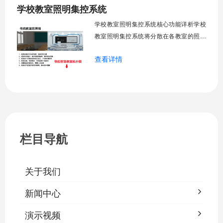
学校教室照明集控系统
工巡检工作量，延长设备使用寿命，节约
运营成本，为师生创造良好学习环境。
学校教室照明集控系统核心功能详析学校
一、集中
教室照明集控系统将分散在各教室的照明
设备统一纳入集中管控平台，实现一键开
查看详情
关、按需调光、定时策略、能耗监测、故
障告警、场景联动与权限分级。告别逐间
教室手动操作的低效模式，降低照明能
耗，延长灯具寿命，保障学生视力健康。
一、集中开关控制1.1 单灯开关后台界面
栏目导航
关于我们
新闻中心
演示视频