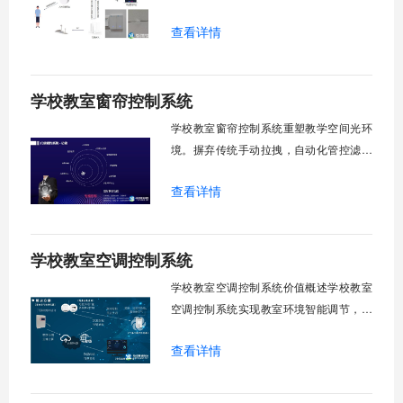
升管理效率。传统人工操作耗时费力，智
查看详情
能化改造后，一键完成全校窗帘开合，节
省人力成本。光线环境智能调节，保护学
生视力健康，营造舒适教学环境。节能减
学校教室窗帘控制系统
排效果显著，延长窗帘使用寿命，降低学
校运营维护成本。一、集中控制功能1. 全
学校教室窗帘控制系统重塑教学空间光环
境。摒弃传统手动拉拽，自动化管控滤除
眩光，护眼防近视。强光阻断，弱光补
查看详情
足，节能降耗。精准适配多媒体教学、考
试、午休等多维场景，减负后勤运维，赋
能智慧校园生态升级。智能光感调节1. 动
学校教室空调控制系统
态光照追踪实时捕捉室外照度参数。光照
阈值超标触发开合机构。免人工干预。自
学校教室空调控制系统价值概述学校教室
然
空调控制系统实现教室环境智能调节，提
升教学舒适度，降低能源消耗。系统集中
查看详情
管理全校空调设备，远程监控运行状态，
定时开关机，温度智能调节，故障自动报
警。管理人员通过平台统一管控，减少人