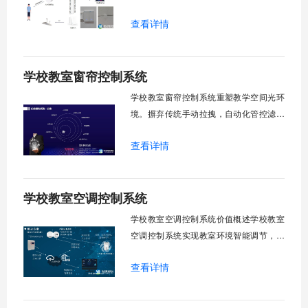
升管理效率。传统人工操作耗时费力，智
查看详情
能化改造后，一键完成全校窗帘开合，节
省人力成本。光线环境智能调节，保护学
生视力健康，营造舒适教学环境。节能减
学校教室窗帘控制系统
排效果显著，延长窗帘使用寿命，降低学
校运营维护成本。一、集中控制功能1. 全
学校教室窗帘控制系统重塑教学空间光环
境。摒弃传统手动拉拽，自动化管控滤除
眩光，护眼防近视。强光阻断，弱光补
查看详情
足，节能降耗。精准适配多媒体教学、考
试、午休等多维场景，减负后勤运维，赋
能智慧校园生态升级。智能光感调节1. 动
学校教室空调控制系统
态光照追踪实时捕捉室外照度参数。光照
阈值超标触发开合机构。免人工干预。自
学校教室空调控制系统价值概述学校教室
然
空调控制系统实现教室环境智能调节，提
升教学舒适度，降低能源消耗。系统集中
查看详情
管理全校空调设备，远程监控运行状态，
定时开关机，温度智能调节，故障自动报
警。管理人员通过平台统一管控，减少人