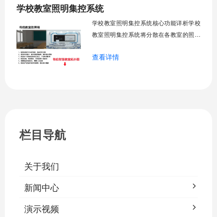
学校教室照明集控系统
工巡检工作量，延长设备使用寿命，节约
运营成本，为师生创造良好学习环境。
学校教室照明集控系统核心功能详析学校
一、集中
教室照明集控系统将分散在各教室的照明
设备统一纳入集中管控平台，实现一键开
查看详情
关、按需调光、定时策略、能耗监测、故
障告警、场景联动与权限分级。告别逐间
教室手动操作的低效模式，降低照明能
耗，延长灯具寿命，保障学生视力健康。
一、集中开关控制1.1 单灯开关后台界面
栏目导航
关于我们
新闻中心
演示视频