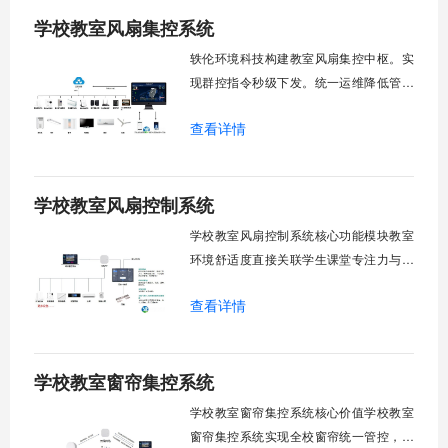
学校教室风扇集控系统
轶伦环境科技构建教室风扇集控中枢。实
现群控指令秒级下发。统一运维降低管理
成本。提升校园通风换气效能。规避人工
查看详情
巡检盲区。保障教学环境温湿度适宜。数
字化调度重塑后勤管理范式。核心功能模
块清单：远程集中控制。智能定时调度。
学校教室风扇控制系统
环境自适应调节。能耗监测统计。故障预
警诊断。权限分级管理。一、远程集中控
学校教室风扇控制系统核心功能模块教室
制1.
环境舒适度直接关联学生课堂专注力与学
习效率。轶伦环境科技深耕校园智能设备
查看详情
领域，打造教室风扇控制系统，实现温度
感知、自动调速、远程管控、定时策略、
分组联动、安全防护六大模块一体化运
学校教室窗帘集控系统
行，为学校提供精细化风扇管理方案。
一、温度感知模块1.1 多点温度采集教
学校教室窗帘集控系统核心价值学校教室
窗帘集控系统实现全校窗帘统一管控，提