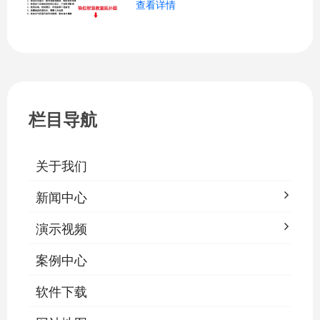
查看详情
关、按需调光、定时策略、能耗监测、故
障告警、场景联动与权限分级。告别逐间
教室手动操作的低效模式，降低照明能
耗，延长灯具寿命，保障学生视力健康。
一、集中开关控制1.1 单灯开关后台界面
栏目导航
关于我们
新闻中心
演示视频
案例中心
软件下载