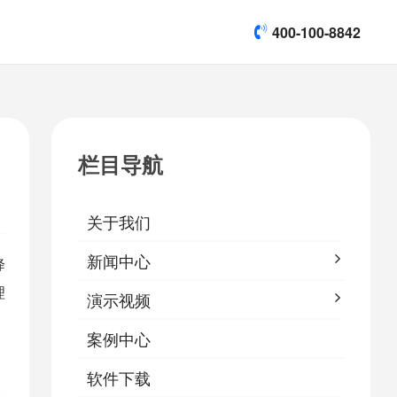
400-100-8842
title]

[list:subtitle]
[list:subtitle]
[list:subtitle]
演示视频
栏目导航

软件下载
关于我们
&
易鹰保
新闻中心
降
理
演示视频
案例中心
软件下载