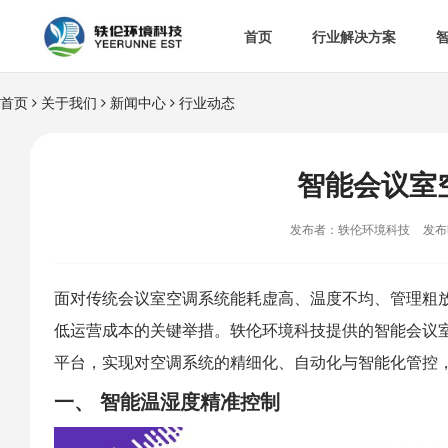
首页
行业解决方案
首页
关于我们
新闻中心
行业动态


智慧办公室

智
&

智慧食安
智能会议室

空

热门解决方案
发布者：轶伦环境科技
发布时

消
面对传统会议室空调系统能耗虚高、温度不均、管理粗
低运营成本的关键举措。
轶伦环境科技
提供的
智能会议

多
平台，实现对空调系统的精细化、自动化与智能化管控
一、 智能温湿度精准控制