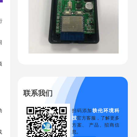
行
同
预
联系我们
轶伦环境科
动
扫码添加
技
官方客服，了解更多
方案、 产品、招商信
息。
或