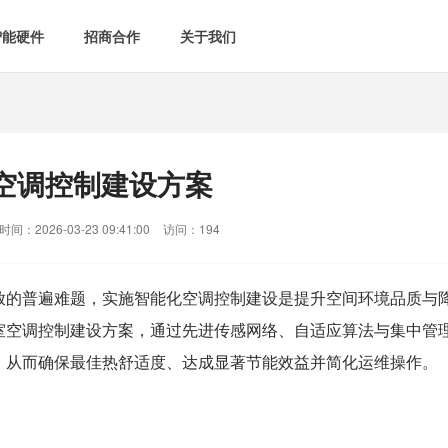
智能硬件
招商合作
关于我们

智能会议室
智慧教室
[list:subtitle]

[list:subtitle]
[list:sub
能控电
新闻中心

空气监测方案
智慧用电方案
空调控制建设方案
[list:subtitle]
[list:subtitle]

案例中心
气&能耗监测

智慧场景建设
间：2026-03-23 09:41:00
访问：194
&
网站地图
防安防
放的普遍难题，实施智能化空调控制建设是提升空间环境品质与
室
空调控制建设方案，通过先进传感网络、自适应算法与集中管
媒体&信息化
，从而确保最佳热舒适度、达成显著节能效益并简化运维操作。