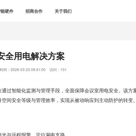
智能硬件
招商合作
关于我们

智能会议室
智慧教室
[list:subtitle]

[list:subtitle]
[list:sub
能控电
新闻中心

空气监测方案
智慧用电方案
安全用电解决方案
[list:subtitle]
[list:subtitle]

案例中心
气&能耗监测

智慧场景建设
间：2026-03-23 09:41:00
访问：151
&
网站地图
防安防
在通过智能化监测与管理手段，全面保障会议室用电安全。该方
升空间安全等级与管理效率，实现从被动响应到主动防护的转变
媒体&信息化
声光与远程报警。定位漏电支路。