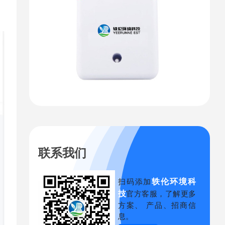
联系我们
轶伦环境科
扫码添加
技
官方客服，了解更多
方案、 产品、招商信
息。