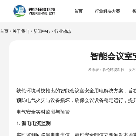
首页
行业解决方案
首页
关于我们
新闻中心
行业动态


智慧办公室

智
&

智慧食安
智能会议室

空

热门解决方案
发布者：轶伦环境科技
发布时

消
轶伦环境科技
推出的
智能会议室
安全用电解决方案，旨
预防电气火灾与设备损坏，确保会议设备稳定运行，提

多
电气安全实时监测与预警
1. 漏电电流监测
实时监测回路漏电电流值。超过安全阈值立即触发本地