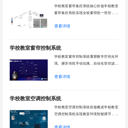
一、温度感知模块1.1 多点温度采集教
学校教室窗帘集控系统核心价值学校教室
窗帘集控系统实现全校窗帘统一管控，提
升管理效率。传统人工操作耗时费力，智
查看详情
能化改造后，一键完成全校窗帘开合，节
省人力成本。光线环境智能调节，保护学
生视力健康，营造舒适教学环境。节能减
学校教室窗帘控制系统
排效果显著，延长窗帘使用寿命，降低学
校运营维护成本。一、集中控制功能1. 全
学校教室窗帘控制系统重塑教学空间光环
境。摒弃传统手动拉拽，自动化管控滤除
眩光，护眼防近视。强光阻断，弱光补
查看详情
足，节能降耗。精准适配多媒体教学、考
试、午休等多维场景，减负后勤运维，赋
能智慧校园生态升级。智能光感调节1. 动
学校教室空调控制系统
态光照追踪实时捕捉室外照度参数。光照
阈值超标触发开合机构。免人工干预。自
学校教室空调控制系统价值概述学校教室
然
空调控制系统实现教室环境智能调节，提
升教学舒适度，降低能源消耗。系统集中
查看详情
管理全校空调设备，远程监控运行状态，