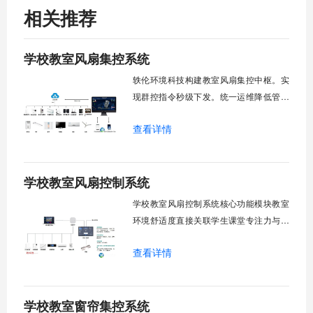
相关推荐
学校教室风扇集控系统
轶伦环境科技构建教室风扇集控中枢。实
现群控指令秒级下发。统一运维降低管理
成本。提升校园通风换气效能。规避人工
查看详情
巡检盲区。保障教学环境温湿度适宜。数
字化调度重塑后勤管理范式。核心功能模
块清单：远程集中控制。智能定时调度。
学校教室风扇控制系统
环境自适应调节。能耗监测统计。故障预
警诊断。权限分级管理。一、远程集中控
学校教室风扇控制系统核心功能模块教室
制1.
环境舒适度直接关联学生课堂专注力与学
习效率。轶伦环境科技深耕校园智能设备
查看详情
领域，打造教室风扇控制系统，实现温度
感知、自动调速、远程管控、定时策略、
分组联动、安全防护六大模块一体化运
学校教室窗帘集控系统
行，为学校提供精细化风扇管理方案。