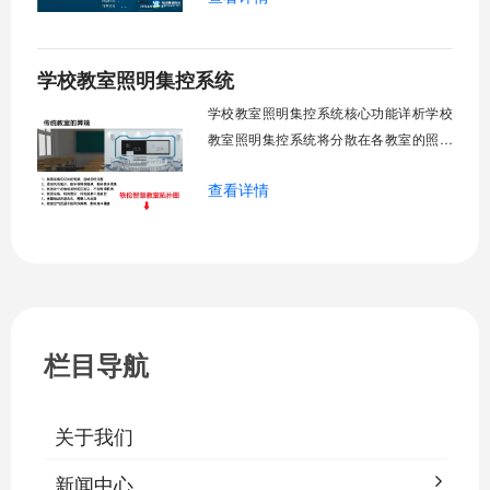
定时开关机，温度智能调节，故障自动报
警。管理人员通过平台统一管控，减少人
学校教室照明集控系统
工巡检工作量，延长设备使用寿命，节约
运营成本，为师生创造良好学习环境。
学校教室照明集控系统核心功能详析学校
一、集中
教室照明集控系统将分散在各教室的照明
设备统一纳入集中管控平台，实现一键开
查看详情
关、按需调光、定时策略、能耗监测、故
障告警、场景联动与权限分级。告别逐间
教室手动操作的低效模式，降低照明能
耗，延长灯具寿命，保障学生视力健康。
一、集中开关控制1.1 单灯开关后台界面
栏目导航
关于我们
新闻中心