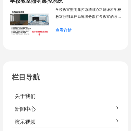
学校教室照明集控系统
运营成本，为师生创造良好学习环境。
学校教室照明集控系统核心功能详析学校
一、集中
教室照明集控系统将分散在各教室的照明
设备统一纳入集中管控平台，实现一键开
查看详情
关、按需调光、定时策略、能耗监测、故
障告警、场景联动与权限分级。告别逐间
教室手动操作的低效模式，降低照明能
耗，延长灯具寿命，保障学生视力健康。
一、集中开关控制1.1 单灯开关后台界面
栏目导航
关于我们
新闻中心
演示视频