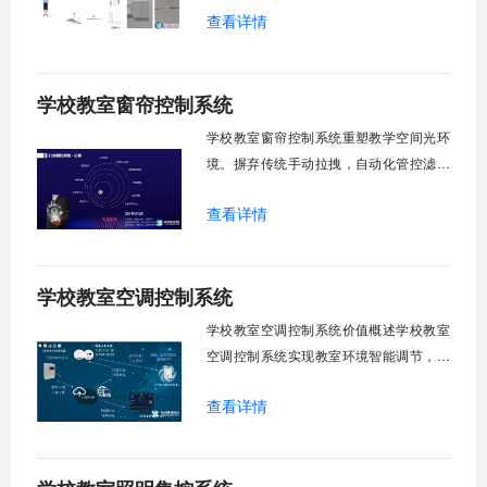
查看详情
能化改造后，一键完成全校窗帘开合，节
省人力成本。光线环境智能调节，保护学
生视力健康，营造舒适教学环境。节能减
学校教室窗帘控制系统
排效果显著，延长窗帘使用寿命，降低学
校运营维护成本。一、集中控制功能1. 全
学校教室窗帘控制系统重塑教学空间光环
境。摒弃传统手动拉拽，自动化管控滤除
眩光，护眼防近视。强光阻断，弱光补
查看详情
足，节能降耗。精准适配多媒体教学、考
试、午休等多维场景，减负后勤运维，赋
能智慧校园生态升级。智能光感调节1. 动
学校教室空调控制系统
态光照追踪实时捕捉室外照度参数。光照
阈值超标触发开合机构。免人工干预。自
学校教室空调控制系统价值概述学校教室
然
空调控制系统实现教室环境智能调节，提
升教学舒适度，降低能源消耗。系统集中
查看详情
管理全校空调设备，远程监控运行状态，
定时开关机，温度智能调节，故障自动报
警。管理人员通过平台统一管控，减少人
工巡检工作量，延长设备使用寿命，节约