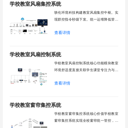
学校教室风扇集控系统
轶伦环境科技构建教室风扇集控中枢。实
现群控指令秒级下发。统一运维降低管理
成本。提升校园通风换气效能。规避人工
查看详情
巡检盲区。保障教学环境温湿度适宜。数
字化调度重塑后勤管理范式。核心功能模
块清单：远程集中控制。智能定时调度。
学校教室风扇控制系统
环境自适应调节。能耗监测统计。故障预
警诊断。权限分级管理。一、远程集中控
学校教室风扇控制系统核心功能模块教室
制1.
环境舒适度直接关联学生课堂专注力与学
习效率。轶伦环境科技深耕校园智能设备
查看详情
领域，打造教室风扇控制系统，实现温度
感知、自动调速、远程管控、定时策略、
分组联动、安全防护六大模块一体化运
学校教室窗帘集控系统
行，为学校提供精细化风扇管理方案。
一、温度感知模块1.1 多点温度采集教
学校教室窗帘集控系统核心价值学校教室
窗帘集控系统实现全校窗帘统一管控，提
升管理效率。传统人工操作耗时费力，智