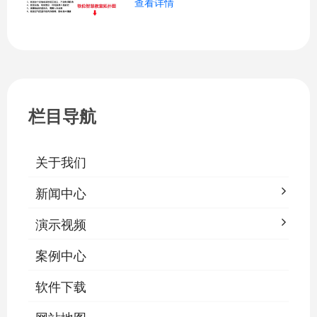
查看详情
关、按需调光、定时策略、能耗监测、故
障告警、场景联动与权限分级。告别逐间
教室手动操作的低效模式，降低照明能
耗，延长灯具寿命，保障学生视力健康。
一、集中开关控制1.1 单灯开关后台界面
栏目导航
关于我们
新闻中心
演示视频
案例中心
软件下载
网站地图