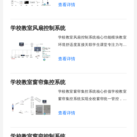
查看详情
巡检盲区。保障教学环境温湿度适宜。数
字化调度重塑后勤管理范式。核心功能模
块清单：远程集中控制。智能定时调度。
学校教室风扇控制系统
环境自适应调节。能耗监测统计。故障预
警诊断。权限分级管理。一、远程集中控
学校教室风扇控制系统核心功能模块教室
制1.
环境舒适度直接关联学生课堂专注力与学
习效率。轶伦环境科技深耕校园智能设备
查看详情
领域，打造教室风扇控制系统，实现温度
感知、自动调速、远程管控、定时策略、
分组联动、安全防护六大模块一体化运
学校教室窗帘集控系统
行，为学校提供精细化风扇管理方案。
一、温度感知模块1.1 多点温度采集教
学校教室窗帘集控系统核心价值学校教室
窗帘集控系统实现全校窗帘统一管控，提
升管理效率。传统人工操作耗时费力，智
查看详情
能化改造后，一键完成全校窗帘开合，节
省人力成本。光线环境智能调节，保护学
生视力健康，营造舒适教学环境。节能减
学校教室窗帘控制系统
排效果显著，延长窗帘使用寿命，降低学