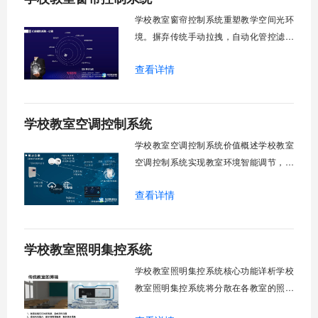
校运营维护成本。一、集中控制功能1. 全
学校教室窗帘控制系统重塑教学空间光环
境。摒弃传统手动拉拽，自动化管控滤除
眩光，护眼防近视。强光阻断，弱光补
查看详情
足，节能降耗。精准适配多媒体教学、考
试、午休等多维场景，减负后勤运维，赋
能智慧校园生态升级。智能光感调节1. 动
学校教室空调控制系统
态光照追踪实时捕捉室外照度参数。光照
阈值超标触发开合机构。免人工干预。自
学校教室空调控制系统价值概述学校教室
然
空调控制系统实现教室环境智能调节，提
升教学舒适度，降低能源消耗。系统集中
查看详情
管理全校空调设备，远程监控运行状态，
定时开关机，温度智能调节，故障自动报
警。管理人员通过平台统一管控，减少人
学校教室照明集控系统
工巡检工作量，延长设备使用寿命，节约
运营成本，为师生创造良好学习环境。
学校教室照明集控系统核心功能详析学校
一、集中
教室照明集控系统将分散在各教室的照明
设备统一纳入集中管控平台，实现一键开