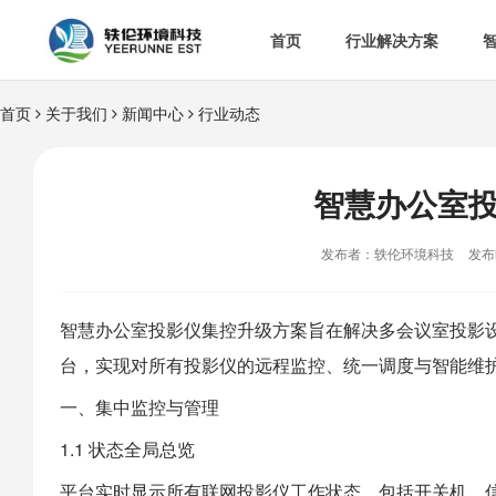
首页
行业解决方案
首页
关于我们
新闻中心
行业动态


智慧办公室

智
&

智慧食安
智慧办公室

空

热门解决方案
发布者：轶伦环境科技
发布时

消
智慧办公室
投影仪集控升级方案旨在解决多会议室投影
台，实现对所有投影仪的远程监控、统一调度与智能维

多
一、集中监控与管理
1.1 状态全局总览
平台实时显示所有联网投影仪工作状态。包括开关机、