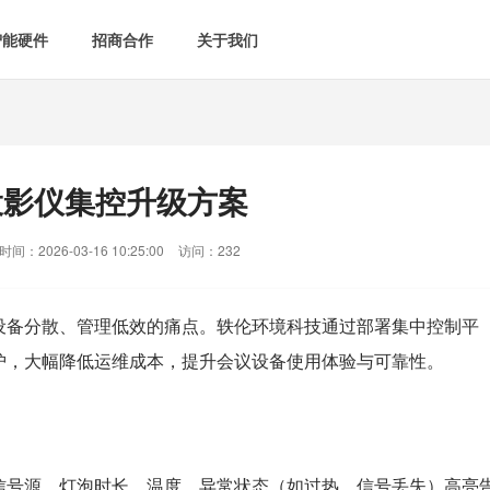
智能硬件
招商合作
关于我们

智能会议室
智慧教室
[list:subtitle]

[list:subtitle]
[list:sub
能控电
新闻中心

空气监测方案
智慧用电方案
投影仪集控升级方案
[list:subtitle]
[list:subtitle]

案例中心
气&能耗监测

智慧场景建设
间：2026-03-16 10:25:00
访问：232
&
网站地图
防安防
设备分散、管理低效的痛点。
轶伦环境科技
通过部署集中控制平
护，大幅降低运维成本，提升会议设备使用体验与可靠性。
媒体&信息化
信号源、灯泡时长、温度。异常状态（如过热、信号丢失）高亮