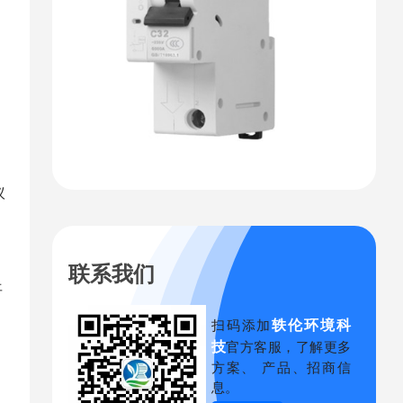
议
联系我们
平
轶伦环境科
扫码添加
技
官方客服，了解更多
方案、 产品、招商信
息。