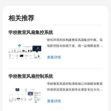
相关推荐
学校教室风扇集控系统
轶伦环境科技构建教室风扇集控中枢。实
现群控指令秒级下发。统一运维降低管理
成本。提升校园通风换气效能。规避人工
查看详情
巡检盲区。保障教学环境温湿度适宜。数
字化调度重塑后勤管理范式。核心功能模
块清单：远程集中控制。智能定时调度。
学校教室风扇控制系统
环境自适应调节。能耗监测统计。故障预
警诊断。权限分级管理。一、远程集中控
学校教室风扇控制系统核心功能模块教室
制1.
环境舒适度直接关联学生课堂专注力与学
习效率。轶伦环境科技深耕校园智能设备
查看详情
领域，打造教室风扇控制系统，实现温度
感知、自动调速、远程管控、定时策略、