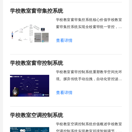
分组联动、安全防护六大模块一体化运
学校教室窗帘集控系统
行，为学校提供精细化风扇管理方案。
一、温度感知模块1.1 多点温度采集教
学校教室窗帘集控系统核心价值学校教室
窗帘集控系统实现全校窗帘统一管控，提
升管理效率。传统人工操作耗时费力，智
查看详情
能化改造后，一键完成全校窗帘开合，节
省人力成本。光线环境智能调节，保护学
生视力健康，营造舒适教学环境。节能减
学校教室窗帘控制系统
排效果显著，延长窗帘使用寿命，降低学
校运营维护成本。一、集中控制功能1. 全
学校教室窗帘控制系统重塑教学空间光环
境。摒弃传统手动拉拽，自动化管控滤除
眩光，护眼防近视。强光阻断，弱光补
查看详情
足，节能降耗。精准适配多媒体教学、考
试、午休等多维场景，减负后勤运维，赋
能智慧校园生态升级。智能光感调节1. 动
学校教室空调控制系统
态光照追踪实时捕捉室外照度参数。光照
阈值超标触发开合机构。免人工干预。自
学校教室空调控制系统价值概述学校教室
然
空调控制系统实现教室环境智能调节，提