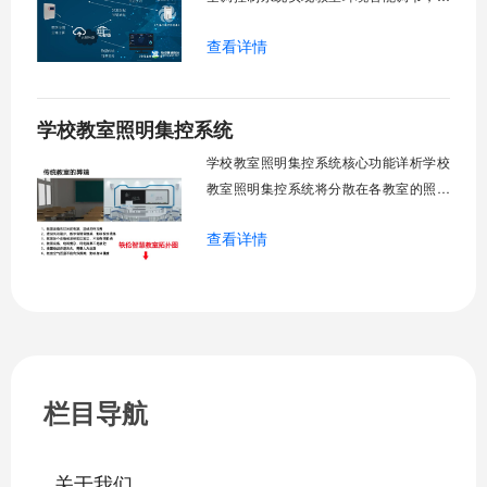
升教学舒适度，降低能源消耗。系统集中
查看详情
管理全校空调设备，远程监控运行状态，
定时开关机，温度智能调节，故障自动报
警。管理人员通过平台统一管控，减少人
学校教室照明集控系统
工巡检工作量，延长设备使用寿命，节约
运营成本，为师生创造良好学习环境。
学校教室照明集控系统核心功能详析学校
一、集中
教室照明集控系统将分散在各教室的照明
设备统一纳入集中管控平台，实现一键开
查看详情
关、按需调光、定时策略、能耗监测、故
障告警、场景联动与权限分级。告别逐间
教室手动操作的低效模式，降低照明能
耗，延长灯具寿命，保障学生视力健康。
一、集中开关控制1.1 单灯开关后台界面
栏目导航
关于我们