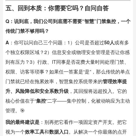
五、回到本质：你需要它吗？自问自答
Q：说到底，我们公司到底需不需要“智慧”门禁集控，一个
传统门禁不够用吗？
A
：你可以问自己三个问题：1）公司是否超过
50人
或有多
个独立权限区域？2）信息安全或物理安全管理是否让你感
到有压力？3）行政、IT同事是否花费大量时间处理门禁、
权限、访客等琐事？如果任一答案是“是”，那么传统的单点
门禁就已经在拖累效率，智慧集控系统带来的
管理效率提
升、风险降低和安全系数升级
，其回报将远超投入。它的
核心价值在于“
集控
”二字——集中控制，化被动响应为主动
管理。🎯
我的最终建议是
：别再把它看作一项固定资产开支。把它
视为一个
效率工具
和
数据入口
。从解决一个你最痛的点开