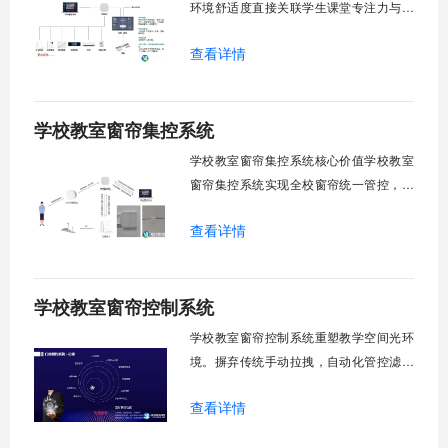
环境舒适度直接关联学生课堂专注力与学
习效率。轶伦环境科技深耕校园智能设备
查看详情
领域，打造教室风扇控制系统，实现温度
感知、自动调速、远程管控、定时策略、
分组联动、安全防护六大模块一体化运
学校教室窗帘集控系统
行，为学校提供精细化风扇管理方案。
一、温度感知模块1.1 多点温度采集教
学校教室窗帘集控系统核心价值学校教室
窗帘集控系统实现全校窗帘统一管控，提
升管理效率。传统人工操作耗时费力，智
查看详情
能化改造后，一键完成全校窗帘开合，节
省人力成本。光线环境智能调节，保护学
生视力健康，营造舒适教学环境。节能减
学校教室窗帘控制系统
排效果显著，延长窗帘使用寿命，降低学
校运营维护成本。一、集中控制功能1. 全
学校教室窗帘控制系统重塑教学空间光环
境。摒弃传统手动拉拽，自动化管控滤除
眩光，护眼防近视。强光阻断，弱光补
查看详情
足，节能降耗。精准适配多媒体教学、考
试、午休等多维场景，减负后勤运维，赋