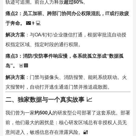
轨迹可追溯。前台人力释放
超过60%
。
痛点2：员工加班、跨部门协同办公权限混乱，IT或行政疲
于奔命。
​ 🌃👨💻
解决方案
：与OA/钉钉/企业微信打通，根据审批流自动授
权指定区域、指定时段的通行权限。
痛点3：消防/安防事件响应慢，各系统孤立形成“数据孤
岛”。
​ 🚨🏢
解决方案
：门禁与摄像头、消防报警、能耗系统联动。火
灾报警时，自动打开逃生通道门禁并推送疏散图。
二、独家数据与一个真实故事 📈
我们曾为一家
约500人
的研发型公司部署了这套系统。部署
前，他们最大的困扰是：核心研发区域总有非授权人员无
意间进入，敏感信息存在泄露风险。🔐