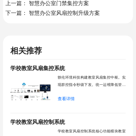
上一篇：
智慧办公室门禁集控方案
下一篇：
智慧办公室风扇控制升级方案
相关推荐
学校教室风扇集控系统
轶伦环境科技构建教室风扇集控中枢。实
现群控指令秒级下发。统一运维降低管理
成本。提升校园通风换气效能。规避人工
查看详情
巡检盲区。保障教学环境温湿度适宜。数
字化调度重塑后勤管理范式。核心功能模
块清单：远程集中控制。智能定时调度。
学校教室风扇控制系统
环境自适应调节。能耗监测统计。故障预
警诊断。权限分级管理。一、远程集中控
学校教室风扇控制系统核心功能模块教室
制1.