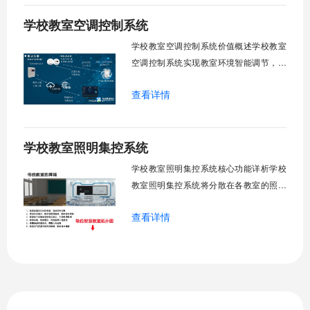
能智慧校园生态升级。智能光感调节1. 动
学校教室空调控制系统
态光照追踪实时捕捉室外照度参数。光照
阈值超标触发开合机构。免人工干预。自
学校教室空调控制系统价值概述学校教室
然
空调控制系统实现教室环境智能调节，提
升教学舒适度，降低能源消耗。系统集中
查看详情
管理全校空调设备，远程监控运行状态，
定时开关机，温度智能调节，故障自动报
警。管理人员通过平台统一管控，减少人
学校教室照明集控系统
工巡检工作量，延长设备使用寿命，节约
运营成本，为师生创造良好学习环境。
学校教室照明集控系统核心功能详析学校
一、集中
教室照明集控系统将分散在各教室的照明
设备统一纳入集中管控平台，实现一键开
查看详情
关、按需调光、定时策略、能耗监测、故
障告警、场景联动与权限分级。告别逐间
教室手动操作的低效模式，降低照明能
耗，延长灯具寿命，保障学生视力健康。
一、集中开关控制1.1 单灯开关后台界面