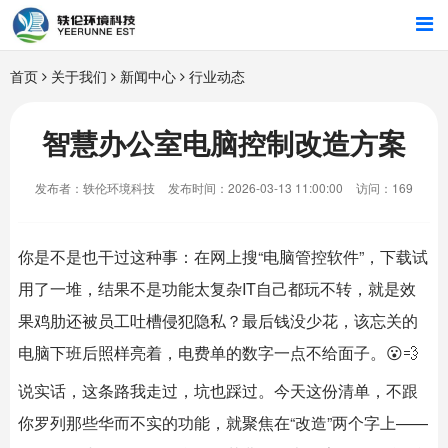
首页
首页
关于我们
新闻中心
行业动态
行业解决方案
智慧办公室电脑控制改造方案
智能硬件
发布者：轶伦环境科技
发布时间：2026-03-13 11:00:00
访问：169
招商合作
你是不是也干过这种事：在网上搜“电脑管控软件”，下载试
关于我们
用了一堆，结果不是功能太复杂IT自己都玩不转，就是效
果鸡肋还被员工吐槽侵犯隐私？最后钱没少花，该忘关的
电脑下班后照样亮着，电费单的数字一点不给面子。😮💨
说实话，这条路我走过，坑也踩过。今天这份清单，不跟
你罗列那些华而不实的功能，就聚焦在“改造”两个字上——