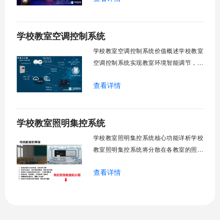
试、午休等多维场景，减负后勤运维，赋
能智慧校园生态升级。智能光感调节1. 动
学校教室空调控制系统
态光照追踪实时捕捉室外照度参数。光照
阈值超标触发开合机构。免人工干预。自
学校教室空调控制系统价值概述学校教室
然
空调控制系统实现教室环境智能调节，提
升教学舒适度，降低能源消耗。系统集中
查看详情
管理全校空调设备，远程监控运行状态，
定时开关机，温度智能调节，故障自动报
警。管理人员通过平台统一管控，减少人
学校教室照明集控系统
工巡检工作量，延长设备使用寿命，节约
运营成本，为师生创造良好学习环境。
学校教室照明集控系统核心功能详析学校
一、集中
教室照明集控系统将分散在各教室的照明
设备统一纳入集中管控平台，实现一键开
查看详情
关、按需调光、定时策略、能耗监测、故
障告警、场景联动与权限分级。告别逐间
教室手动操作的低效模式，降低照明能
耗，延长灯具寿命，保障学生视力健康。
一、集中开关控制1.1 单灯开关后台界面