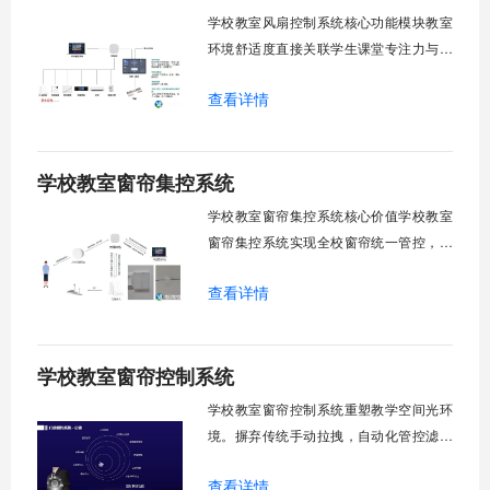
警诊断。权限分级管理。一、远程集中控
学校教室风扇控制系统核心功能模块教室
制1.
环境舒适度直接关联学生课堂专注力与学
习效率。轶伦环境科技深耕校园智能设备
查看详情
领域，打造教室风扇控制系统，实现温度
感知、自动调速、远程管控、定时策略、
分组联动、安全防护六大模块一体化运
学校教室窗帘集控系统
行，为学校提供精细化风扇管理方案。
一、温度感知模块1.1 多点温度采集教
学校教室窗帘集控系统核心价值学校教室
窗帘集控系统实现全校窗帘统一管控，提
升管理效率。传统人工操作耗时费力，智
查看详情
能化改造后，一键完成全校窗帘开合，节
省人力成本。光线环境智能调节，保护学
生视力健康，营造舒适教学环境。节能减
学校教室窗帘控制系统
排效果显著，延长窗帘使用寿命，降低学
校运营维护成本。一、集中控制功能1. 全
学校教室窗帘控制系统重塑教学空间光环
境。摒弃传统手动拉拽，自动化管控滤除
眩光，护眼防近视。强光阻断，弱光补
查看详情
足，节能降耗。精准适配多媒体教学、考