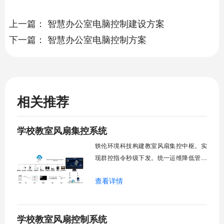
上一篇：
智慧办公室电脑控制建设方案
下一篇：
智慧办公室电脑控制方案
相关推荐
学校教室风扇集控系统
轶伦环境科技构建教室风扇集控中枢。实
现群控指令秒级下发。统一运维降低管理
成本。提升校园通风换气效能。规避人工
查看详情
巡检盲区。保障教学环境温湿度适宜。数
字化调度重塑后勤管理范式。核心功能模
块清单：远程集中控制。智能定时调度。
学校教室风扇控制系统
环境自适应调节。能耗监测统计。故障预