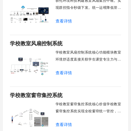
轶伦环境科技构建教室风扇集控中枢。实
现群控指令秒级下发。统一运维降低管理
成本。提升校园通风换气效能。规避人工
查看详情
巡检盲区。保障教学环境温湿度适宜。数
字化调度重塑后勤管理范式。核心功能模
块清单：远程集中控制。智能定时调度。
学校教室风扇控制系统
环境自适应调节。能耗监测统计。故障预
警诊断。权限分级管理。一、远程集中控
学校教室风扇控制系统核心功能模块教室
制1.
环境舒适度直接关联学生课堂专注力与学
习效率。轶伦环境科技深耕校园智能设备
查看详情
领域，打造教室风扇控制系统，实现温度
感知、自动调速、远程管控、定时策略、
分组联动、安全防护六大模块一体化运
学校教室窗帘集控系统
行，为学校提供精细化风扇管理方案。
一、温度感知模块1.1 多点温度采集教
学校教室窗帘集控系统核心价值学校教室
窗帘集控系统实现全校窗帘统一管控，提
升管理效率。传统人工操作耗时费力，智
查看详情
能化改造后，一键完成全校窗帘开合，节