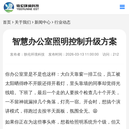
首页
首页
关于我们
新闻中心
行业动态
行业解决方案
智慧办公室照明控制升级方案
智能硬件
发布者：轶伦环境科技
发布时间：2026-03-13 11:00:00
访问：212
招商合作
你办公室里是不是也这样：大白天靠窗一排工位，员工被
关于我们
太阳晒得睁不开眼还得开着灯，里头靠墙的同事却觉得光
线暗。下班了，最后一个走的人要挨个检查几十个开关，
一不留神就漏掉几个角落，灯亮一宿。开会时，想搞个演
讲模式，得跑过去按半天面板，氛围全无。😫
如果你正在为这些事头疼，想着给照明系统升个级，但又