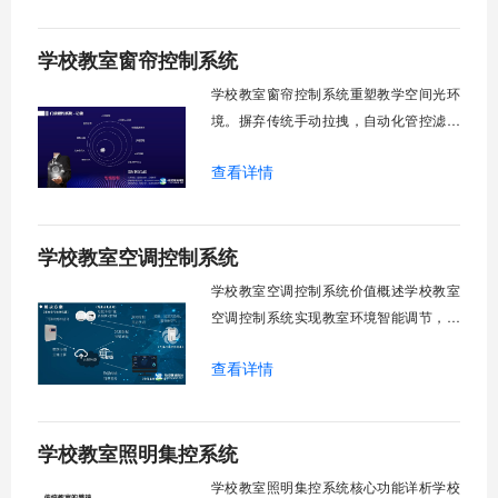
省人力成本。光线环境智能调节，保护学
生视力健康，营造舒适教学环境。节能减
学校教室窗帘控制系统
排效果显著，延长窗帘使用寿命，降低学
校运营维护成本。一、集中控制功能1. 全
学校教室窗帘控制系统重塑教学空间光环
境。摒弃传统手动拉拽，自动化管控滤除
眩光，护眼防近视。强光阻断，弱光补
查看详情
足，节能降耗。精准适配多媒体教学、考
试、午休等多维场景，减负后勤运维，赋
能智慧校园生态升级。智能光感调节1. 动
学校教室空调控制系统
态光照追踪实时捕捉室外照度参数。光照
阈值超标触发开合机构。免人工干预。自
学校教室空调控制系统价值概述学校教室
然
空调控制系统实现教室环境智能调节，提
升教学舒适度，降低能源消耗。系统集中
查看详情
管理全校空调设备，远程监控运行状态，
定时开关机，温度智能调节，故障自动报
警。管理人员通过平台统一管控，减少人
学校教室照明集控系统
工巡检工作量，延长设备使用寿命，节约
运营成本，为师生创造良好学习环境。
学校教室照明集控系统核心功能详析学校