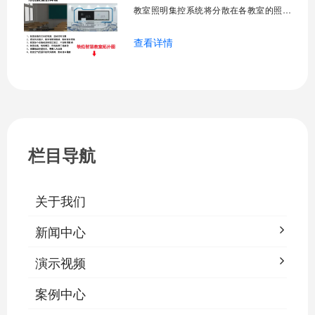
一、集中
教室照明集控系统将分散在各教室的照明
设备统一纳入集中管控平台，实现一键开
查看详情
关、按需调光、定时策略、能耗监测、故
障告警、场景联动与权限分级。告别逐间
教室手动操作的低效模式，降低照明能
耗，延长灯具寿命，保障学生视力健康。
一、集中开关控制1.1 单灯开关后台界面
栏目导航
关于我们
新闻中心
演示视频
案例中心