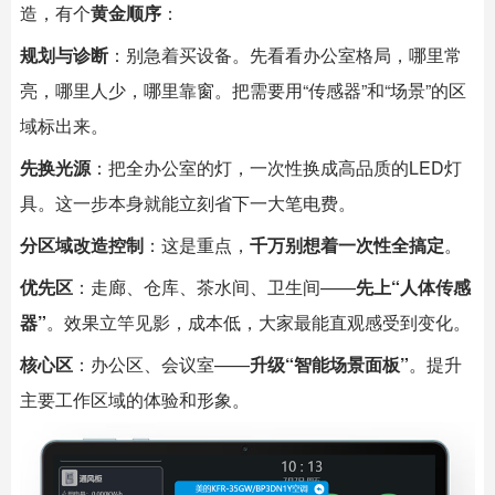
造，有个
黄金顺序
：
规划与诊断
：别急着买设备。先看看办公室格局，哪里常
亮，哪里人少，哪里靠窗。把需要用“传感器”和“场景”的区
域标出来。
先换光源
：把全办公室的灯，一次性换成高品质的LED灯
具。这一步本身就能立刻省下一大笔电费。
分区域改造控制
：这是重点，
千万别想着一次性全搞定
。
优先区
：走廊、仓库、茶水间、卫生间——
先上“人体传感
器”
。效果立竿见影，成本低，大家最能直观感受到变化。
核心区
：办公区、会议室——
升级“智能场景面板”
。提升
主要工作区域的体验和形象。