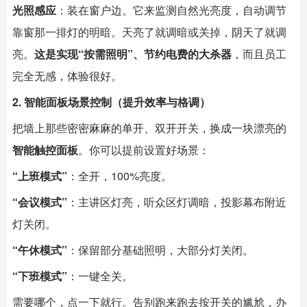
光照感应
：装在窗户边。它来监测自然光亮度，自动调节
靠窗那一排灯的明暗。天亮了就调暗或关掉，阴天了就调
亮。
这是实现“按需照明”、节约电费的大杀器
，而且员工
完全无感，体验很好。
2. 智能面板场景控制（提升效率与格调）
把墙上那些密密麻麻的单开、双开开关，换成一块漂亮的
智能触控面板
。你可以提前设置好场景：
“上班模式”
：全开，100%亮度。
“会议模式”
：主讲区灯亮，听众区灯调暗，投影幕布附近
灯关闭。
“午休模式”
：保留部分基础照明，大部分灯关闭。
“下班模式”
：一键全关。
需要哪个，点一下就行。告别跑来跑去按开关的尴尬，办