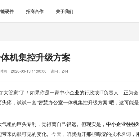
智能硬件
招商合作
关于我们

智能会议室
智慧教室
[list:subtitle]

[list:subtitle]
[list:sub
能控电
新闻中心

空气监测方案
智慧用电方案
一体机集控升级方案
[list:subtitle]
[list:subtitle]

案例中心
气&能耗监测

智慧场景建设
间：2026-03-13 11:00:00
访问：244
&
网站地图
防安防
“大管家”了！如果你是一家中小企业的行政或IT负责人，正为会
头疼，试试一套“
智慧办公室
一体机集控升级方案”吧，这可能是
媒体&信息化
大气粗的巨头专利，觉得离自己很远。但现实是，
中小企业往往
能带来肉眼可见的变化。今天，咱就抛开那些晦涩的技术名词，