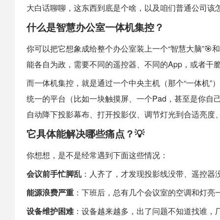
大白话聊聊，这东西到底是个啥，以及咱们普通公司该
什么是
智慧办公室
一体机集控？
你可以把它想象成给整个办公室装上一个“智慧大脑”🎯
能各自为政，需要不同的遥控器、不同的App，或者干
而一体机集控，就是通过一个中央主机（那个“一体机”
统一的平台（比如一块触摸屏、一个Pad，甚至是你自
自动降下投影幕布、打开投影仪、调节灯光到合适亮度
它具体能解决哪些痛点？💡
你想想，是不是经常遇到下面这些情况：
会议前手忙脚乱
：人齐了，才发现投影线没带、遥控器
能源浪费严重
：下班后，总有几个会议室的空调和灯亮
设备维护困难
：设备越来越多，出了问题不知道找谁，