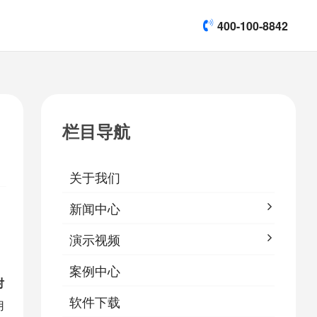
400-100-8842
title]

[list:subtitle]
[list:subtitle]
[list:subtitle]
演示视频
栏目导航

软件下载
关于我们
&
易鹰保
新闻中心
演示视频
案例中心
对
软件下载
用