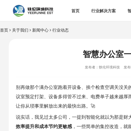
首页
行业解决方案
首页
关于我们
新闻中心
行业动态


智慧办公室

智
&

智慧食安
智慧办公室

空

热门解决方案
发布者：轶伦环境科技
发布时

消
别再做那个满办公室跑着开设备、挨个检查空调关没关的
议室预定打架、设备多得管不过来、电费单子越来越厚而

多
让你从琐事里解放出来的最快出路。🚀
说实话，我见过太多公司，一提到智能化就以为那是财
效率提升和成本节约更敏感
，一些简单的集控改造，就