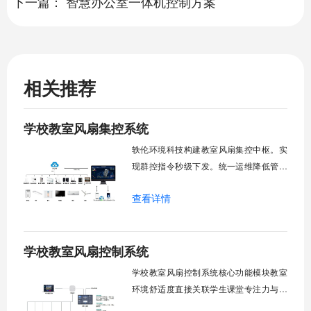
下一篇：
智慧办公室一体机控制方案
相关推荐
学校教室风扇集控系统
轶伦环境科技构建教室风扇集控中枢。实
现群控指令秒级下发。统一运维降低管理
成本。提升校园通风换气效能。规避人工
查看详情
巡检盲区。保障教学环境温湿度适宜。数
字化调度重塑后勤管理范式。核心功能模
块清单：远程集中控制。智能定时调度。
学校教室风扇控制系统
环境自适应调节。能耗监测统计。故障预
警诊断。权限分级管理。一、远程集中控
学校教室风扇控制系统核心功能模块教室
制1.
环境舒适度直接关联学生课堂专注力与学
习效率。轶伦环境科技深耕校园智能设备