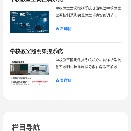
阈值超标触发开合机构。免人工干预。自
学校教室空调控制系统价值概述学校教室
然
空调控制系统实现教室环境智能调节，提
升教学舒适度，降低能源消耗。系统集中
查看详情
管理全校空调设备，远程监控运行状态，
定时开关机，温度智能调节，故障自动报
警。管理人员通过平台统一管控，减少人
学校教室照明集控系统
工巡检工作量，延长设备使用寿命，节约
运营成本，为师生创造良好学习环境。
学校教室照明集控系统核心功能详析学校
一、集中
教室照明集控系统将分散在各教室的照明
设备统一纳入集中管控平台，实现一键开
查看详情
关、按需调光、定时策略、能耗监测、故
障告警、场景联动与权限分级。告别逐间
教室手动操作的低效模式，降低照明能
耗，延长灯具寿命，保障学生视力健康。
一、集中开关控制1.1 单灯开关后台界面
栏目导航