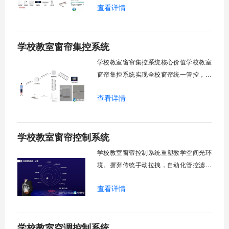
查看详情
领域，打造教室风扇控制系统，实现温度
感知、自动调速、远程管控、定时策略、
分组联动、安全防护六大模块一体化运
学校教室窗帘集控系统
行，为学校提供精细化风扇管理方案。
一、温度感知模块1.1 多点温度采集教
学校教室窗帘集控系统核心价值学校教室
窗帘集控系统实现全校窗帘统一管控，提
升管理效率。传统人工操作耗时费力，智
查看详情
能化改造后，一键完成全校窗帘开合，节
省人力成本。光线环境智能调节，保护学
生视力健康，营造舒适教学环境。节能减
学校教室窗帘控制系统
排效果显著，延长窗帘使用寿命，降低学
校运营维护成本。一、集中控制功能1. 全
学校教室窗帘控制系统重塑教学空间光环
境。摒弃传统手动拉拽，自动化管控滤除
眩光，护眼防近视。强光阻断，弱光补
查看详情
足，节能降耗。精准适配多媒体教学、考
试、午休等多维场景，减负后勤运维，赋
能智慧校园生态升级。智能光感调节1. 动
学校教室空调控制系统
态光照追踪实时捕捉室外照度参数。光照