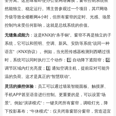
全分离。这意味着即使办公室网络瘫痪，窗帘控制系统依
然能独立、稳定运行。博主曾参观过一个项目，其IT网络
升级导致全楼断网4小时，但所有窗帘的定时、光感、场景
控制均未受任何影响，这就是总线系统的价值。
无缝集成能力
：这是KNX的“杀手锏”。窗帘不再是独立的子
系统，它可以和照明、空调、新风、安防等系统“说同一种
语言”（KNX协议）。例如，当光照传感器检测到西晒过强
时，系统可以同时执行三个动作：1️⃣ 自动降下遮阳帘；2️⃣
调节区域内灯光亮度；3️⃣ 通知空调主机，提前应对可能升
温的负荷。这才是真正的“智慧联动”。
灵活的操控体验
：员工可以通过墙装智能面板、触摸屏、
手机APP甚至语音进行控制。更重要的是，可以设置“场
景”。例如“演讲模式”：一键关闭所有窗帘，调暗灯光，降
下投影幕布；“午休模式”：仅关闭靠窗部分窗帘，营造适宜