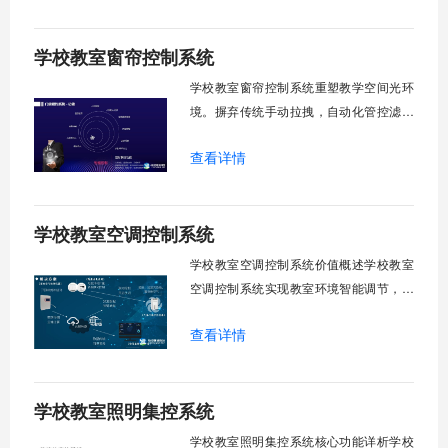
省人力成本。光线环境智能调节，保护学
生视力健康，营造舒适教学环境。节能减
学校教室窗帘控制系统
排效果显著，延长窗帘使用寿命，降低学
校运营维护成本。一、集中控制功能1. 全
学校教室窗帘控制系统重塑教学空间光环
境。摒弃传统手动拉拽，自动化管控滤除
眩光，护眼防近视。强光阻断，弱光补
查看详情
足，节能降耗。精准适配多媒体教学、考
试、午休等多维场景，减负后勤运维，赋
能智慧校园生态升级。智能光感调节1. 动
学校教室空调控制系统
态光照追踪实时捕捉室外照度参数。光照
阈值超标触发开合机构。免人工干预。自
学校教室空调控制系统价值概述学校教室
然
空调控制系统实现教室环境智能调节，提
升教学舒适度，降低能源消耗。系统集中
查看详情
管理全校空调设备，远程监控运行状态，
定时开关机，温度智能调节，故障自动报
警。管理人员通过平台统一管控，减少人
学校教室照明集控系统
工巡检工作量，延长设备使用寿命，节约
运营成本，为师生创造良好学习环境。
学校教室照明集控系统核心功能详析学校