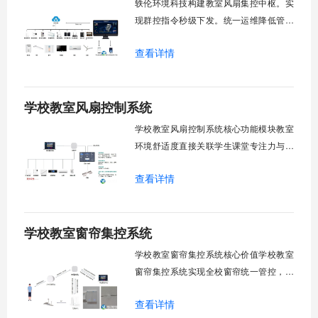
轶伦环境科技构建教室风扇集控中枢。实
现群控指令秒级下发。统一运维降低管理
成本。提升校园通风换气效能。规避人工
查看详情
巡检盲区。保障教学环境温湿度适宜。数
字化调度重塑后勤管理范式。核心功能模
块清单：远程集中控制。智能定时调度。
学校教室风扇控制系统
环境自适应调节。能耗监测统计。故障预
警诊断。权限分级管理。一、远程集中控
学校教室风扇控制系统核心功能模块教室
制1.
环境舒适度直接关联学生课堂专注力与学
习效率。轶伦环境科技深耕校园智能设备
查看详情
领域，打造教室风扇控制系统，实现温度
感知、自动调速、远程管控、定时策略、
分组联动、安全防护六大模块一体化运
学校教室窗帘集控系统
行，为学校提供精细化风扇管理方案。
一、温度感知模块1.1 多点温度采集教
学校教室窗帘集控系统核心价值学校教室
窗帘集控系统实现全校窗帘统一管控，提
升管理效率。传统人工操作耗时费力，智
查看详情
能化改造后，一键完成全校窗帘开合，节