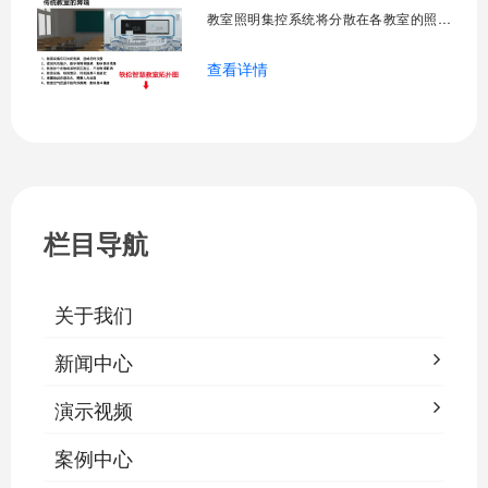
一、集中
教室照明集控系统将分散在各教室的照明
设备统一纳入集中管控平台，实现一键开
查看详情
关、按需调光、定时策略、能耗监测、故
障告警、场景联动与权限分级。告别逐间
教室手动操作的低效模式，降低照明能
耗，延长灯具寿命，保障学生视力健康。
一、集中开关控制1.1 单灯开关后台界面
栏目导航
关于我们
新闻中心
演示视频
案例中心