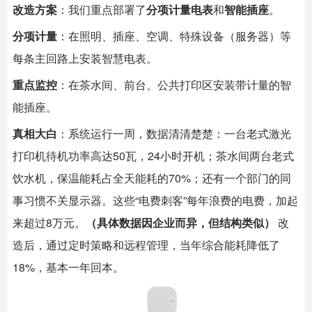
改造方案
：我们重点部署了
分项计量电表
和
智能插座
。
分项计量
：在照明、插座、空调、特殊设备（服务器）等
每条主回路上安装智慧电表。
重点监控
：在茶水间、前台、公共打印区安装带计量的
智
能插座
。
真相大白
：系统运行一周，数据清清楚楚：一台老式激光
打印机待机功率高达50瓦，24小时开机；茶水间两台老式
饮水机，保温能耗占全天能耗的70%；还有一个部门的同
事习惯不关显示器。这些“电费刺客”每年浪费的电费，加起
来超过8万元。
（具体数据因企业而异，但结构类似）
​ 改
造后，通过定时策略和远程管理，当年综合能耗降低了
18%，基本一年回本。