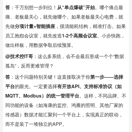
答
：千万别想一步到位！
从“单点爆破”开始
。哪个痛点最
痛、老板最关心，就先做哪个。如果老板最关心电费，就
先做
分项计量+
智能插座
，摸清能耗结构，精准打击。如果
员工抱怨会议室，就先改造
1-2个高频会议室
。小步快跑，
做出样板，用数据争取后续预算。
@技术控IT哥
：这么多系统，会不会最后形成一个个“数据
孤岛”，反而更难管理？
答
：这个问题特别关键！这直接取决于你
第一步——选择
平台
的眼光。一定要选择
有开放API、支持标准协议（如
MQTT、Modbus）的统一管理平台
。这样，不同品牌、不
同功能的设备（如海康的监控、鸿雁的照明、其他厂家的
传感器）数据才能汇聚到一个平台上，实现真正的联动，
而不是装了一堆独立的APP。