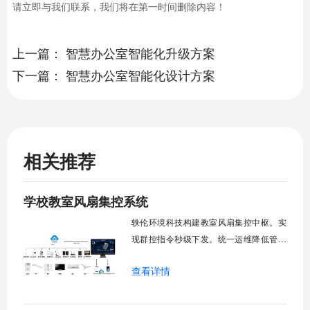
请立即与我们联系，我们将在第一时间删除内容！
上一篇：
智慧办公室智能化升级方案
下一篇：
智慧办公室智能化设计方案
相关推荐
学校教室风扇集控系统
轶伦环境科技构建教室风扇集控中枢。实
现群控指令秒级下发。统一运维降低管理
成本。提升校园通风换气效能。规避人工
查看详情
巡检盲区。保障教学环境温湿度适宜。数
字化调度重塑后勤管理范式。核心功能模
块清单：远程集中控制。智能定时调度。