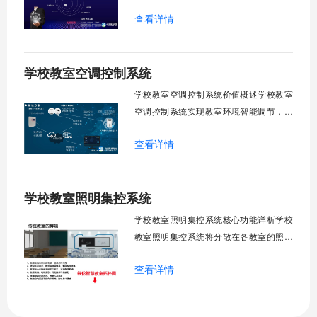
眩光，护眼防近视。强光阻断，弱光补
查看详情
足，节能降耗。精准适配多媒体教学、考
试、午休等多维场景，减负后勤运维，赋
能智慧校园生态升级。智能光感调节1. 动
学校教室空调控制系统
态光照追踪实时捕捉室外照度参数。光照
阈值超标触发开合机构。免人工干预。自
学校教室空调控制系统价值概述学校教室
然
空调控制系统实现教室环境智能调节，提
升教学舒适度，降低能源消耗。系统集中
查看详情
管理全校空调设备，远程监控运行状态，
定时开关机，温度智能调节，故障自动报
警。管理人员通过平台统一管控，减少人
学校教室照明集控系统
工巡检工作量，延长设备使用寿命，节约
运营成本，为师生创造良好学习环境。
学校教室照明集控系统核心功能详析学校
一、集中
教室照明集控系统将分散在各教室的照明
设备统一纳入集中管控平台，实现一键开
查看详情
关、按需调光、定时策略、能耗监测、故
障告警、场景联动与权限分级。告别逐间
教室手动操作的低效模式，降低照明能