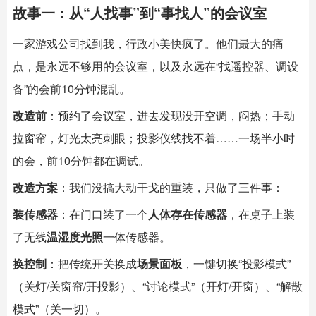
故事一：从“人找事”到“事找人”的会议室
一家游戏公司找到我，行政小美快疯了。他们最大的痛
点，是永远不够用的会议室，以及永远在“找遥控器、调设
备”的会前10分钟混乱。
改造前
：预约了会议室，进去发现没开空调，闷热；手动
拉窗帘，灯光太亮刺眼；投影仪线找不着……一场半小时
的会，前10分钟都在调试。
改造方案
：我们没搞大动干戈的重装，只做了三件事：
装传感器
：在门口装了一个
人体存在传感器
，在桌子上装
了无线
温湿度光照
一体传感器。
换控制
：把传统开关换成
场景面板
，一键切换“投影模式”
（关灯/关窗帘/开投影）、“讨论模式”（开灯/开窗）、“解散
模式”（关一切）。