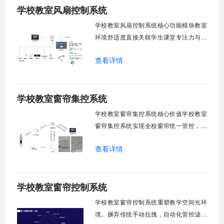
学校教室风扇控制系统
环境自适应调节。能耗监测统计。故障预
警诊断。权限分级管理。一、远程集中控
学校教室风扇控制系统核心功能模块教室
制1.
环境舒适度直接关联学生课堂专注力与学
习效率。轶伦环境科技深耕校园智能设备
查看详情
领域，打造教室风扇控制系统，实现温度
感知、自动调速、远程管控、定时策略、
分组联动、安全防护六大模块一体化运
学校教室窗帘集控系统
行，为学校提供精细化风扇管理方案。
一、温度感知模块1.1 多点温度采集教
学校教室窗帘集控系统核心价值学校教室
窗帘集控系统实现全校窗帘统一管控，提
升管理效率。传统人工操作耗时费力，智
查看详情
能化改造后，一键完成全校窗帘开合，节
省人力成本。光线环境智能调节，保护学
生视力健康，营造舒适教学环境。节能减
学校教室窗帘控制系统
排效果显著，延长窗帘使用寿命，降低学
校运营维护成本。一、集中控制功能1. 全
学校教室窗帘控制系统重塑教学空间光环
境。摒弃传统手动拉拽，自动化管控滤除