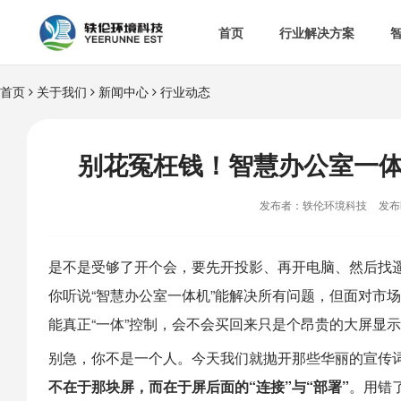
首页
行业解决方案
首页
关于我们
新闻中心
行业动态


智慧办公室

智
&

智慧食安
别花冤枉钱！智慧办公室一

空

热门解决方案
发布者：轶伦环境科技
发布时

消
是不是受够了开个会，要先开投影、再开电脑、然后找遥
你听说“
智慧办公室
一体机”能解决所有问题，但面对市

多
能真正“一体”控制，会不会买回来只是个昂贵的大屏显
别急，你不是一个人。今天我们就抛开那些华丽的宣传
不在于那块屏，而在于屏后面的“连接”与“部署”
。用错