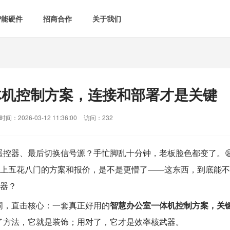
智能硬件
招商合作
关于我们

智能会议室
智慧教室
[list:subtitle]

[list:subtitle]
[list:sub
能控电
新闻中心

空气监测方案
智慧用电方案
体机控制方案，连接和部署才是关键
[list:subtitle]
[list:subtitle]

案例中心
气&能耗监测

智慧场景建设
间：2026-03-12 11:36:00
访问：232
&
网站地图
防安防
控器、最后切换信号源？手忙脚乱十分钟，老板脸色都变了。
场上五花八门的方案和报价，是不是更懵了——这东西，到底能不
媒体&信息化
示器？
词，直击核心：一套真正好用的
智慧办公室
一体机控制方案，关
了方法，它就是装饰；用对了，它才是效率核武器。