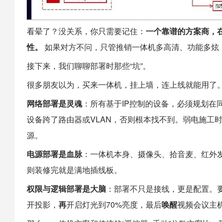
看晕了？没关系，你只需要记住：
一个靠谱的方案商，
性。
​ 如果对方不问，只管推销一体机多高清、功能多
接下来，我们聊聊部署时那些“坑”。
很多朋友以为，买来一体机，挂上墙，连上线就能用了
网络部署是灵魂
：所有基于IP控制的设备，必须规划在
设备跨了路由器或VLAN，否则根本找不到。弱电施工
源。
电源部署是血脉
：一体机本身、摄像头、拾音麦、红外
则装修完就是满地插线板。
权限与逻辑部署是大脑
：部署不只是接线，更是配置。要
开投影，
再
开启灯光到70%亮度，最后
唤醒
视频会议主