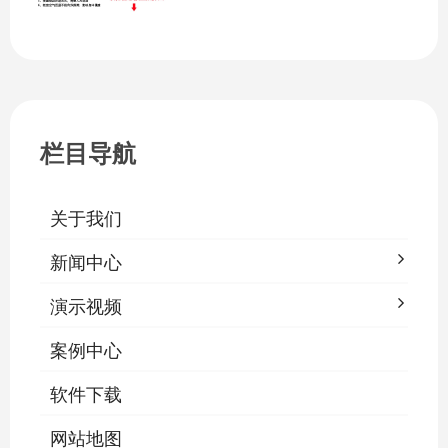
障告警、场景联动与权限分级。告别逐间
教室手动操作的低效模式，降低照明能
耗，延长灯具寿命，保障学生视力健康。
一、集中开关控制1.1 单灯开关后台界面
栏目导航
关于我们
新闻中心
演示视频
案例中心
软件下载
网站地图