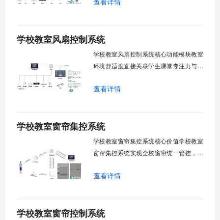
查看详情
巡检盲区。保障教学环境温湿度适宜。数
字化调度重塑后勤管理范式。核心功能模
块清单：远程集中控制。智能定时调度。
学校教室风扇控制系统
环境自适应调节。能耗监测统计。故障预
警诊断。权限分级管理。一、远程集中控
学校教室风扇控制系统核心功能模块教室
制1.
环境舒适度直接关联学生课堂专注力与学
习效率。轶伦环境科技深耕校园智能设备
查看详情
领域，打造教室风扇控制系统，实现温度
感知、自动调速、远程管控、定时策略、
分组联动、安全防护六大模块一体化运
学校教室窗帘集控系统
行，为学校提供精细化风扇管理方案。
一、温度感知模块1.1 多点温度采集教
学校教室窗帘集控系统核心价值学校教室
窗帘集控系统实现全校窗帘统一管控，提
升管理效率。传统人工操作耗时费力，智
查看详情
能化改造后，一键完成全校窗帘开合，节
省人力成本。光线环境智能调节，保护学
生视力健康，营造舒适教学环境。节能减
学校教室窗帘控制系统
排效果显著，延长窗帘使用寿命，降低学