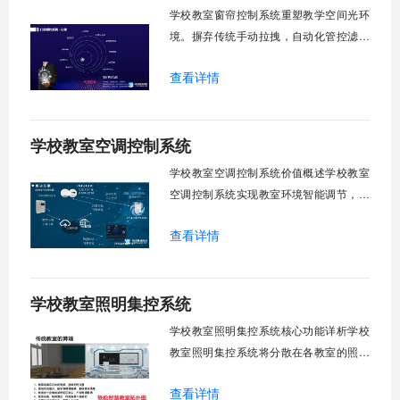
校运营维护成本。一、集中控制功能1. 全
学校教室窗帘控制系统重塑教学空间光环
境。摒弃传统手动拉拽，自动化管控滤除
眩光，护眼防近视。强光阻断，弱光补
查看详情
足，节能降耗。精准适配多媒体教学、考
试、午休等多维场景，减负后勤运维，赋
能智慧校园生态升级。智能光感调节1. 动
学校教室空调控制系统
态光照追踪实时捕捉室外照度参数。光照
阈值超标触发开合机构。免人工干预。自
学校教室空调控制系统价值概述学校教室
然
空调控制系统实现教室环境智能调节，提
升教学舒适度，降低能源消耗。系统集中
查看详情
管理全校空调设备，远程监控运行状态，
定时开关机，温度智能调节，故障自动报
警。管理人员通过平台统一管控，减少人
学校教室照明集控系统
工巡检工作量，延长设备使用寿命，节约
运营成本，为师生创造良好学习环境。
学校教室照明集控系统核心功能详析学校
一、集中
教室照明集控系统将分散在各教室的照明
设备统一纳入集中管控平台，实现一键开
查看详情
关、按需调光、定时策略、能耗监测、故