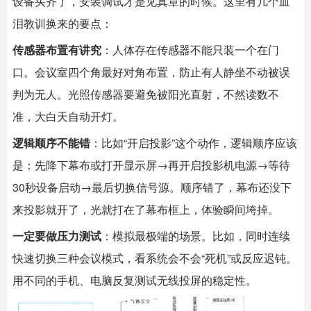
设备买齐了，安装调试才是见真章的时候。这里有几个血
泪教训换来的要点：
传感器布置有讲究
：人体存在传感器不能只装一个在门
口。会议室四个角最好对角布置，防止有人静坐不动被误
判为无人。光照传感器要避免被阳光直射，不然读数不
准，大白天自动开灯。
逻辑顺序不能错
：比如“开启投影”这个动作，逻辑顺序应该
是：先降下幕布或打开显示屏→再开启投影机电源→等待
30秒设备启动→最后切换信号源。顺序错了，幕布还没下
来投影就开了，光就打在了幕布框上，体验瞬间垮掉。
一定要做压力测试
：模拟最极端的场景。比如，同时连续
快速切换三种会议模式，看系统会不会“死机”或反应迟钝。
用不同的手机、电脑反复测试无线投屏的稳定性。