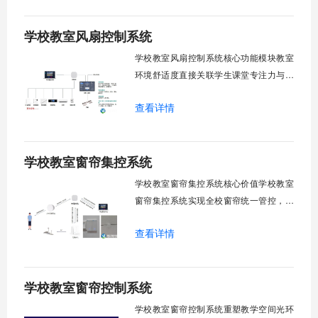
块清单：远程集中控制。智能定时调度。
学校教室风扇控制系统
环境自适应调节。能耗监测统计。故障预
警诊断。权限分级管理。一、远程集中控
学校教室风扇控制系统核心功能模块教室
制1.
环境舒适度直接关联学生课堂专注力与学
习效率。轶伦环境科技深耕校园智能设备
查看详情
领域，打造教室风扇控制系统，实现温度
感知、自动调速、远程管控、定时策略、
分组联动、安全防护六大模块一体化运
学校教室窗帘集控系统
行，为学校提供精细化风扇管理方案。
一、温度感知模块1.1 多点温度采集教
学校教室窗帘集控系统核心价值学校教室
窗帘集控系统实现全校窗帘统一管控，提
升管理效率。传统人工操作耗时费力，智
查看详情
能化改造后，一键完成全校窗帘开合，节
省人力成本。光线环境智能调节，保护学
生视力健康，营造舒适教学环境。节能减
学校教室窗帘控制系统
排效果显著，延长窗帘使用寿命，降低学
校运营维护成本。一、集中控制功能1. 全
学校教室窗帘控制系统重塑教学空间光环