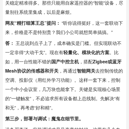
关稳定精准得多。那些只能用自家遥控器的“智能”设备，尽
量别往系统里集成，以后是麻烦。
网友“精打细算王总”提问：
​ “听你说得挺好，这一套联动下
来，价格是不是特别贵？我们小公司就想简单搞搞。”
答：
​ 王总说到点子上了，成本确实是门槛。但实现联动不
一定非得“大动干戈”。现在有
轻量化、模块化的方案
。比
如，用一台性能不错的
国产中控主机
，搭配
Zigbee或蓝牙
Mesh协议的传感器和开关
，再通过
智能网关
去控制传统的
空调、投影仪（用红外学习功能）。这样一套下来，控制
一个中小会议室，几万块也能拿下。关键是实现核心场景
的“一键触发”，不必追求所有设备都上总线制。先解决“有
和无”，再考虑“好和精”。
第三步，部署与调试：魔鬼在细节里。