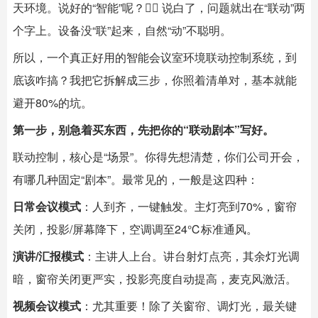
天环境。说好的“智能”呢？🤦‍♂️ 说白了，问题就出在“联动”两
个字上。设备没“联”起来，自然“动”不聪明。
所以，一个真正好用的
智能会议室
环境联动控制系统，到
底该咋搞？我把它拆解成三步，你照着清单对，基本就能
避开80%的坑。
第一步，别急着买东西，先把你的“联动剧本”写好。
联动控制，核心是“场景”。你得先想清楚，你们公司开会，
有哪几种固定“剧本”。最常见的，一般是这四种：
日常会议模式
：人到齐，一键触发。主灯亮到70%，窗帘
关闭，投影/屏幕降下，空调调至24℃标准通风。
演讲/汇报模式
：主讲人上台。讲台射灯点亮，其余灯光调
暗，窗帘关闭更严实，投影亮度自动提高，麦克风激活。
视频会议模式
：尤其重要！除了关窗帘、调灯光，最关键