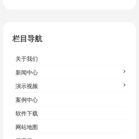
教室手动操作的低效模式，降低照明能
耗，延长灯具寿命，保障学生视力健康。
一、集中开关控制1.1 单灯开关后台界面
栏目导航
关于我们
新闻中心
演示视频
案例中心
软件下载
网站地图