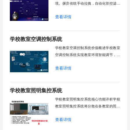
境。摒弃传统手动拉拽，自动化管控滤除
眩光，护眼防近视。强光阻断，弱光补
查看详情
足，节能降耗。精准适配多媒体教学、考
试、午休等多维场景，减负后勤运维，赋
能智慧校园生态升级。智能光感调节1. 动
学校教室空调控制系统
态光照追踪实时捕捉室外照度参数。光照
阈值超标触发开合机构。免人工干预。自
学校教室空调控制系统价值概述学校教室
然
空调控制系统实现教室环境智能调节，提
升教学舒适度，降低能源消耗。系统集中
查看详情
管理全校空调设备，远程监控运行状态，
定时开关机，温度智能调节，故障自动报
警。管理人员通过平台统一管控，减少人
学校教室照明集控系统
工巡检工作量，延长设备使用寿命，节约
运营成本，为师生创造良好学习环境。
学校教室照明集控系统核心功能详析学校
一、集中
教室照明集控系统将分散在各教室的照明
设备统一纳入集中管控平台，实现一键开
查看详情
关、按需调光、定时策略、能耗监测、故
障告警、场景联动与权限分级。告别逐间