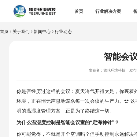
首页
行业解决方案
首页
关于我们
新闻中心
行业动态


智慧办公室

智
&

智慧食安
智能会

空

热门解决方案
发布者：轶伦环境科技
发布时

消
你是否经历过这样的会议：夏天冷气开得太足，你裹着
环境，正在悄无声息地谋杀每一次会议的生产力。💀 

多
明的温湿度管理方案，正是为了终结这一切。
为什么温湿度控制是
智能会议室
的“定海神针”？
你可能觉得，不就是开个空调吗？但手动控制永远解决不