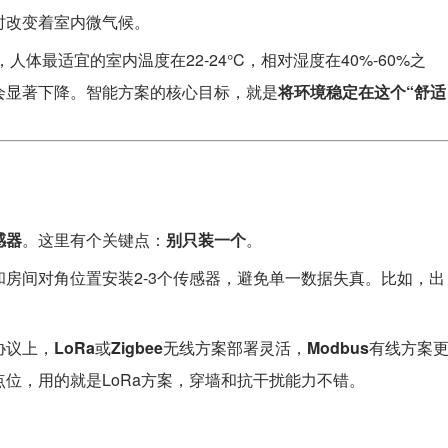
时改变着室内微气候。
体最适宜的室内温度在22-24°C，相对湿度在40%-60%之
会显著下降。智能方案的核心目标，就是
将环境稳定在这个“舒适
感器
。这里有个关键点：
别只装一个
。
房间对角位置安装2-3个传感器，避免单一数据失真。比如，出
协议上，
LoRa
或
Zigbee
无线方案部署灵活，
Modbus
有线方案
位，用的就是LoRa方案，穿墙和抗干扰能力不错。