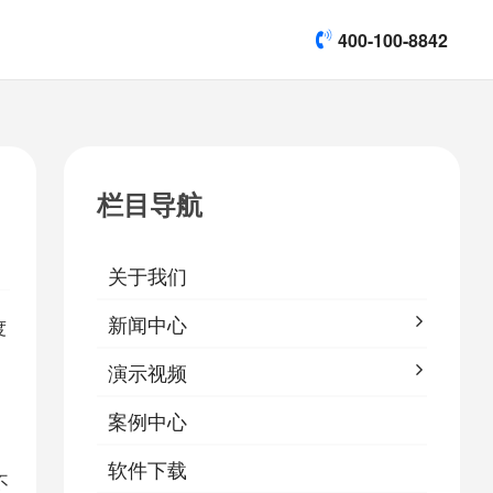
400-100-8842
title]

[list:subtitle]
[list:subtitle]
[list:subtitle]
演示视频
栏目导航

软件下载
关于我们
&
易鹰保
新闻中心
度
演示视频
案例中心
软件下载
不