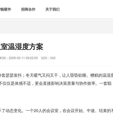
智能硬件
招商合作
关于我们

智能会议室
智慧教室
[list:subtitle]

[list:subtitle]
[list:sub
能控电
新闻中心

空气监测方案
智慧用电方案
议室温湿度方案
[list:subtitle]
[list:subtitle]

案例中心
气&能耗监测

智慧场景建设
间：2026-03-11 09:22:00
访问：242
&
网站地图
防安防
外套瑟瑟发抖；冬天暖气又闷又干，让人昏昏欲睡。糟糕的温湿
这不仅仅是体感不适，更会直接影响决策质量与协作效率。一套聪
媒体&信息化
了动态变化。一个20人的会议室，在会议开始、中途、结束的