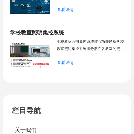
升教学舒适度，降低能源消耗。系统集中
查看详情
管理全校空调设备，远程监控运行状态，
定时开关机，温度智能调节，故障自动报
警。管理人员通过平台统一管控，减少人
学校教室照明集控系统
工巡检工作量，延长设备使用寿命，节约
运营成本，为师生创造良好学习环境。
学校教室照明集控系统核心功能详析学校
一、集中
教室照明集控系统将分散在各教室的照明
设备统一纳入集中管控平台，实现一键开
查看详情
关、按需调光、定时策略、能耗监测、故
障告警、场景联动与权限分级。告别逐间
教室手动操作的低效模式，降低照明能
耗，延长灯具寿命，保障学生视力健康。
一、集中开关控制1.1 单灯开关后台界面
栏目导航
关于我们