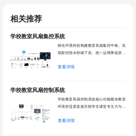
相关推荐
学校教室风扇集控系统
轶伦环境科技构建教室风扇集控中枢。实
现群控指令秒级下发。统一运维降低管理
成本。提升校园通风换气效能。规避人工
查看详情
巡检盲区。保障教学环境温湿度适宜。数
字化调度重塑后勤管理范式。核心功能模
块清单：远程集中控制。智能定时调度。
学校教室风扇控制系统
环境自适应调节。能耗监测统计。故障预
警诊断。权限分级管理。一、远程集中控
学校教室风扇控制系统核心功能模块教室
制1.
环境舒适度直接关联学生课堂专注力与学
习效率。轶伦环境科技深耕校园智能设备
查看详情
领域，打造教室风扇控制系统，实现温度
感知、自动调速、远程管控、定时策略、
分组联动、安全防护六大模块一体化运