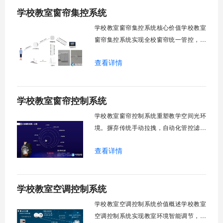
学校教室窗帘集控系统
行，为学校提供精细化风扇管理方案。
一、温度感知模块1.1 多点温度采集教
学校教室窗帘集控系统核心价值学校教室
窗帘集控系统实现全校窗帘统一管控，提
升管理效率。传统人工操作耗时费力，智
查看详情
能化改造后，一键完成全校窗帘开合，节
省人力成本。光线环境智能调节，保护学
生视力健康，营造舒适教学环境。节能减
学校教室窗帘控制系统
排效果显著，延长窗帘使用寿命，降低学
校运营维护成本。一、集中控制功能1. 全
学校教室窗帘控制系统重塑教学空间光环
境。摒弃传统手动拉拽，自动化管控滤除
眩光，护眼防近视。强光阻断，弱光补
查看详情
足，节能降耗。精准适配多媒体教学、考
试、午休等多维场景，减负后勤运维，赋
能智慧校园生态升级。智能光感调节1. 动
学校教室空调控制系统
态光照追踪实时捕捉室外照度参数。光照
阈值超标触发开合机构。免人工干预。自
学校教室空调控制系统价值概述学校教室
然
空调控制系统实现教室环境智能调节，提