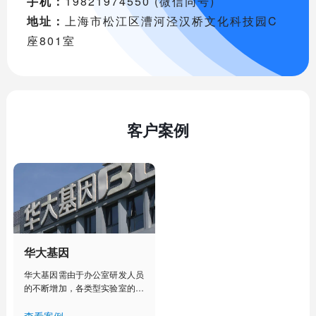
手机：
19821974550 (微信同号)
地址：
上海市松江区漕河泾汉桥文化科技园C
座801室
客户案例
华大基因
华大基因需由于办公室研发人员
的不断增加，各类型实验室的建
设部署，人工管理已经不能满足
其对办公室、实验室、实验室设
查看案例