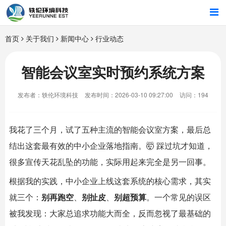
首页
首页
关于我们
新闻中心
行业动态
行业解决方案
智能会议室实时预约系统方案
智能硬件
发布者：轶伦环境科技
发布时间：2026-03-10 09:27:00
访问：194
招商合作
我花了三个月，试了五种主流的
智能会议室
方案，最后总
关于我们
结出这套最有效的中小企业落地指南。🤯 踩过坑才知道，
很多宣传天花乱坠的功能，实际用起来完全是另一回事。
根据我的实践，中小企业上线这套系统的核心需求，其实
就三个：
别再跑空
、
别扯皮
、
别超预算
。一个常见的误区
被我发现：大家总追求功能大而全，反而忽视了最基础的