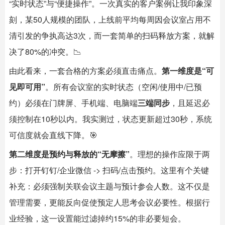
“实时状态”与“便捷操作”。一次真实的客户案例让我印象深
刻，某50人规模的团队，上线前平均每周因会议室占用不
清引发的争执高达3次，而一套简单的扫码释放方案，就解
决了80%的冲突。📉
由此看来，一套合格的方案必须直击痛点。
第一维度是“可
见即可用”
。所有会议室的实时状态（空闲/使用中/已预
约）必须在门牌屏、手机端、电脑端
三端同步
，且延迟必
须控制在10秒以内。我实测过，状态更新超过30秒，系统
可信度就会直线下降。🎯
第二维度是预约与释放的“无摩擦”
。理想的操作应限于两
步：打开钉钉/企业微信 -> 扫码/点击预约。这里有个关键
补充：必须强制关联会议主题与预计参会人数。这不仅是
管理需要，更能反向促使预定人思考会议必要性。根据行
业经验，这一设置能过滤掉约15%的非必要短会。