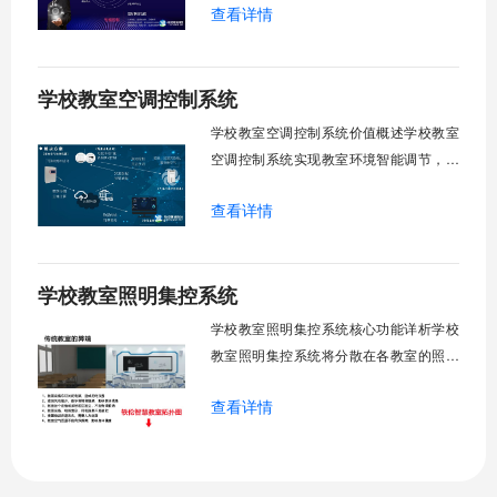
查看详情
足，节能降耗。精准适配多媒体教学、考
试、午休等多维场景，减负后勤运维，赋
能智慧校园生态升级。智能光感调节1. 动
学校教室空调控制系统
态光照追踪实时捕捉室外照度参数。光照
阈值超标触发开合机构。免人工干预。自
学校教室空调控制系统价值概述学校教室
然
空调控制系统实现教室环境智能调节，提
升教学舒适度，降低能源消耗。系统集中
查看详情
管理全校空调设备，远程监控运行状态，
定时开关机，温度智能调节，故障自动报
警。管理人员通过平台统一管控，减少人
学校教室照明集控系统
工巡检工作量，延长设备使用寿命，节约
运营成本，为师生创造良好学习环境。
学校教室照明集控系统核心功能详析学校
一、集中
教室照明集控系统将分散在各教室的照明
设备统一纳入集中管控平台，实现一键开
查看详情
关、按需调光、定时策略、能耗监测、故
障告警、场景联动与权限分级。告别逐间
教室手动操作的低效模式，降低照明能
耗，延长灯具寿命，保障学生视力健康。