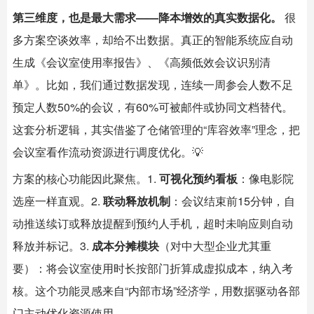
第三维度，也是最大需求——降本增效的真实数据化。
​ 很
多方案空谈效率，却给不出数据。真正的智能系统应自动
生成《会议室使用率报告》、《高频低效会议识别清
单》。比如，我们通过数据发现，连续一周参会人数不足
预定人数50%的会议，有60%可被邮件或协同文档替代。
这套分析逻辑，其实借鉴了仓储管理的“库容效率”理念，把
会议室看作流动资源进行调度优化。💡
方案的核心功能因此聚焦。1.
可视化预约看板
：像电影院
选座一样直观。2.
联动释放机制
：会议结束前15分钟，自
动推送续订或释放提醒到预约人手机，超时未响应则自动
释放并标记。3.
成本分摊模块
（对中大型企业尤其重
要）：将会议室使用时长按部门折算成虚拟成本，纳入考
核。这个功能灵感来自“内部市场”经济学，用数据驱动各部
门主动优化资源使用。