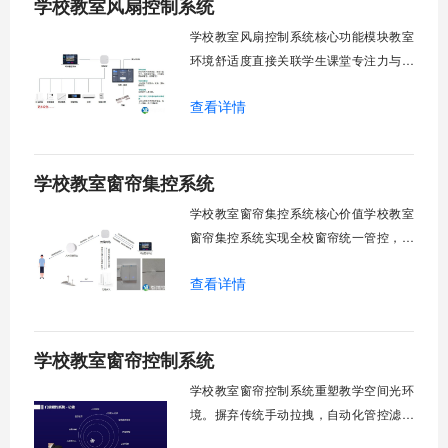
学校教室风扇控制系统
环境自适应调节。能耗监测统计。故障预
警诊断。权限分级管理。一、远程集中控
学校教室风扇控制系统核心功能模块教室
制1.
环境舒适度直接关联学生课堂专注力与学
习效率。轶伦环境科技深耕校园智能设备
查看详情
领域，打造教室风扇控制系统，实现温度
感知、自动调速、远程管控、定时策略、
分组联动、安全防护六大模块一体化运
学校教室窗帘集控系统
行，为学校提供精细化风扇管理方案。
一、温度感知模块1.1 多点温度采集教
学校教室窗帘集控系统核心价值学校教室
窗帘集控系统实现全校窗帘统一管控，提
升管理效率。传统人工操作耗时费力，智
查看详情
能化改造后，一键完成全校窗帘开合，节
省人力成本。光线环境智能调节，保护学
生视力健康，营造舒适教学环境。节能减
学校教室窗帘控制系统
排效果显著，延长窗帘使用寿命，降低学
校运营维护成本。一、集中控制功能1. 全
学校教室窗帘控制系统重塑教学空间光环
境。摒弃传统手动拉拽，自动化管控滤除
眩光，护眼防近视。强光阻断，弱光补