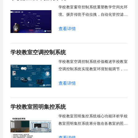
校运营维护成本。一、集中控制功能1. 全
学校教室窗帘控制系统重塑教学空间光环
境。摒弃传统手动拉拽，自动化管控滤除
眩光，护眼防近视。强光阻断，弱光补
查看详情
足，节能降耗。精准适配多媒体教学、考
试、午休等多维场景，减负后勤运维，赋
能智慧校园生态升级。智能光感调节1. 动
学校教室空调控制系统
态光照追踪实时捕捉室外照度参数。光照
阈值超标触发开合机构。免人工干预。自
学校教室空调控制系统价值概述学校教室
然
空调控制系统实现教室环境智能调节，提
升教学舒适度，降低能源消耗。系统集中
查看详情
管理全校空调设备，远程监控运行状态，
定时开关机，温度智能调节，故障自动报
警。管理人员通过平台统一管控，减少人
学校教室照明集控系统
工巡检工作量，延长设备使用寿命，节约
运营成本，为师生创造良好学习环境。
学校教室照明集控系统核心功能详析学校
一、集中
教室照明集控系统将分散在各教室的照明
设备统一纳入集中管控平台，实现一键开
查看详情
关、按需调光、定时策略、能耗监测、故