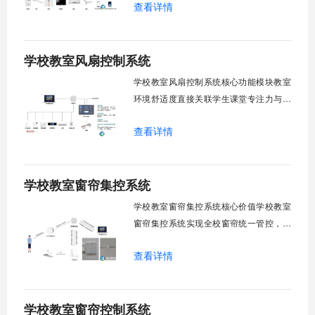
查看详情
巡检盲区。保障教学环境温湿度适宜。数
字化调度重塑后勤管理范式。核心功能模
块清单：远程集中控制。智能定时调度。
学校教室风扇控制系统
环境自适应调节。能耗监测统计。故障预
警诊断。权限分级管理。一、远程集中控
学校教室风扇控制系统核心功能模块教室
制1.
环境舒适度直接关联学生课堂专注力与学
习效率。轶伦环境科技深耕校园智能设备
查看详情
领域，打造教室风扇控制系统，实现温度
感知、自动调速、远程管控、定时策略、
分组联动、安全防护六大模块一体化运
学校教室窗帘集控系统
行，为学校提供精细化风扇管理方案。
一、温度感知模块1.1 多点温度采集教
学校教室窗帘集控系统核心价值学校教室
窗帘集控系统实现全校窗帘统一管控，提
升管理效率。传统人工操作耗时费力，智
查看详情
能化改造后，一键完成全校窗帘开合，节
省人力成本。光线环境智能调节，保护学
生视力健康，营造舒适教学环境。节能减
学校教室窗帘控制系统
排效果显著，延长窗帘使用寿命，降低学