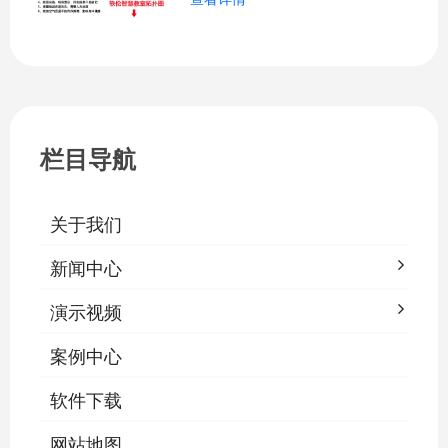
障告警、场景联动与权限分级。告别逐间
教室手动操作的低效模式，降低照明能
耗，延长灯具寿命，保障学生视力健康。
一、集中开关控制1.1 单灯开关后台界面
栏目导航
关于我们
新闻中心
演示视频
案例中心
软件下载
网站地图