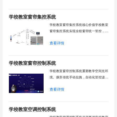
感知、自动调速、远程管控、定时策略、
分组联动、安全防护六大模块一体化运
学校教室窗帘集控系统
行，为学校提供精细化风扇管理方案。
一、温度感知模块1.1 多点温度采集教
学校教室窗帘集控系统核心价值学校教室
窗帘集控系统实现全校窗帘统一管控，提
升管理效率。传统人工操作耗时费力，智
查看详情
能化改造后，一键完成全校窗帘开合，节
省人力成本。光线环境智能调节，保护学
生视力健康，营造舒适教学环境。节能减
学校教室窗帘控制系统
排效果显著，延长窗帘使用寿命，降低学
校运营维护成本。一、集中控制功能1. 全
学校教室窗帘控制系统重塑教学空间光环
境。摒弃传统手动拉拽，自动化管控滤除
眩光，护眼防近视。强光阻断，弱光补
查看详情
足，节能降耗。精准适配多媒体教学、考
试、午休等多维场景，减负后勤运维，赋
能智慧校园生态升级。智能光感调节1. 动
学校教室空调控制系统
态光照追踪实时捕捉室外照度参数。光照
阈值超标触发开合机构。免人工干预。自
学校教室空调控制系统价值概述学校教室