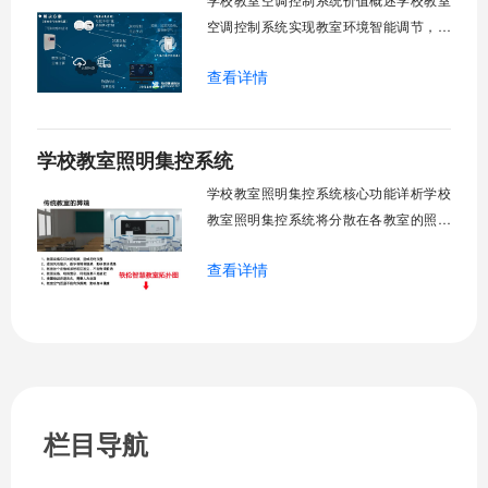
然
空调控制系统实现教室环境智能调节，提
升教学舒适度，降低能源消耗。系统集中
查看详情
管理全校空调设备，远程监控运行状态，
定时开关机，温度智能调节，故障自动报
警。管理人员通过平台统一管控，减少人
学校教室照明集控系统
工巡检工作量，延长设备使用寿命，节约
运营成本，为师生创造良好学习环境。
学校教室照明集控系统核心功能详析学校
一、集中
教室照明集控系统将分散在各教室的照明
设备统一纳入集中管控平台，实现一键开
查看详情
关、按需调光、定时策略、能耗监测、故
障告警、场景联动与权限分级。告别逐间
教室手动操作的低效模式，降低照明能
耗，延长灯具寿命，保障学生视力健康。
一、集中开关控制1.1 单灯开关后台界面
栏目导航