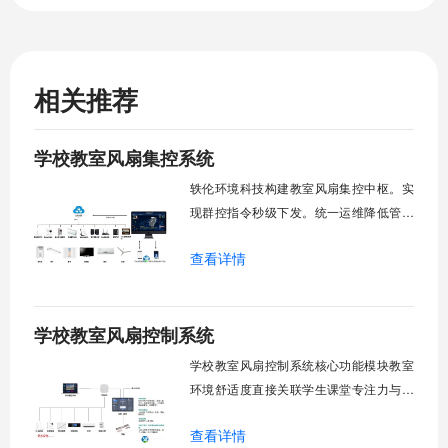
相关推荐
学校教室风扇集控系统
轶伦环境科技构建教室风扇集控中枢。实
现群控指令秒级下发。统一运维降低管理
成本。提升校园通风换气效能。规避人工
查看详情
巡检盲区。保障教学环境温湿度适宜。数
字化调度重塑后勤管理范式。核心功能模
块清单：远程集中控制。智能定时调度。
学校教室风扇控制系统
环境自适应调节。能耗监测统计。故障预
警诊断。权限分级管理。一、远程集中控
学校教室风扇控制系统核心功能模块教室
制1.
环境舒适度直接关联学生课堂专注力与学
习效率。轶伦环境科技深耕校园智能设备
查看详情
领域，打造教室风扇控制系统，实现温度