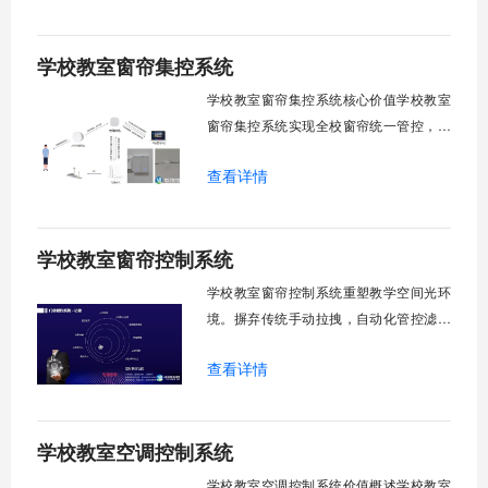
感知、自动调速、远程管控、定时策略、
分组联动、安全防护六大模块一体化运
学校教室窗帘集控系统
行，为学校提供精细化风扇管理方案。
一、温度感知模块1.1 多点温度采集教
学校教室窗帘集控系统核心价值学校教室
窗帘集控系统实现全校窗帘统一管控，提
升管理效率。传统人工操作耗时费力，智
查看详情
能化改造后，一键完成全校窗帘开合，节
省人力成本。光线环境智能调节，保护学
生视力健康，营造舒适教学环境。节能减
学校教室窗帘控制系统
排效果显著，延长窗帘使用寿命，降低学
校运营维护成本。一、集中控制功能1. 全
学校教室窗帘控制系统重塑教学空间光环
境。摒弃传统手动拉拽，自动化管控滤除
眩光，护眼防近视。强光阻断，弱光补
查看详情
足，节能降耗。精准适配多媒体教学、考
试、午休等多维场景，减负后勤运维，赋
能智慧校园生态升级。智能光感调节1. 动
学校教室空调控制系统
态光照追踪实时捕捉室外照度参数。光照
阈值超标触发开合机构。免人工干预。自
学校教室空调控制系统价值概述学校教室