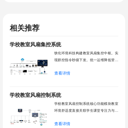
相关推荐
学校教室风扇集控系统
轶伦环境科技构建教室风扇集控中枢。实
现群控指令秒级下发。统一运维降低管理
成本。提升校园通风换气效能。规避人工
查看详情
巡检盲区。保障教学环境温湿度适宜。数
字化调度重塑后勤管理范式。核心功能模
块清单：远程集中控制。智能定时调度。
学校教室风扇控制系统
环境自适应调节。能耗监测统计。故障预
警诊断。权限分级管理。一、远程集中控
学校教室风扇控制系统核心功能模块教室
制1.
环境舒适度直接关联学生课堂专注力与学
习效率。轶伦环境科技深耕校园智能设备
查看详情
领域，打造教室风扇控制系统，实现温度