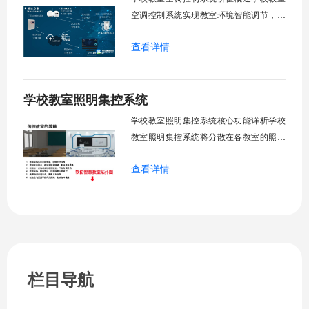
然
空调控制系统实现教室环境智能调节，提
升教学舒适度，降低能源消耗。系统集中
查看详情
管理全校空调设备，远程监控运行状态，
定时开关机，温度智能调节，故障自动报
警。管理人员通过平台统一管控，减少人
学校教室照明集控系统
工巡检工作量，延长设备使用寿命，节约
运营成本，为师生创造良好学习环境。
学校教室照明集控系统核心功能详析学校
一、集中
教室照明集控系统将分散在各教室的照明
设备统一纳入集中管控平台，实现一键开
查看详情
关、按需调光、定时策略、能耗监测、故
障告警、场景联动与权限分级。告别逐间
教室手动操作的低效模式，降低照明能
耗，延长灯具寿命，保障学生视力健康。
一、集中开关控制1.1 单灯开关后台界面
栏目导航