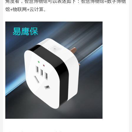
角度看，智慧博物馆可以表述如下：智慧博物馆=数字博物
馆+物联网+云计算。