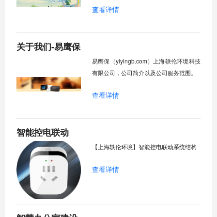
查看详情
关于我们-易鹰保
易鹰保（yiyingb.com）上海轶伦环境科技
有限公司，公司简介以及公司服务范围。
查看详情
智能控电联动
【上海轶伦环境】智能控电联动系统结构
查看详情