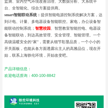
监测、室内空气环境改善治理、大数据分析、大系统平
台、全智能化、综合方案提供商。
smart智能联动系统：
提供智能电源控制系统解决方案，达
到计电、计量、多电器设备智能联控。家电，办公设备智
能联动控制系统；
智慧校园
、智慧教室
智能控电
、电器设
备智能联动，到达高效管理、安全管理、智能管理。一个
高级温暖安全的“家”，需要从细节彰显品质，一个小小的
开关面板，也能从各方面透露出主人的高雅品位，现在开
始，联系上海轶伦环境，开始改变吧。
产品详细信息：
欢迎电话质询：400-100-8842