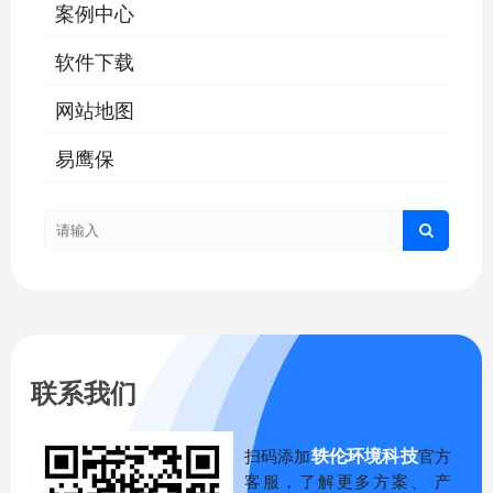
案例中心
软件下载
网站地图
易鹰保
联系我们
轶伦环境科技
扫码添加
官方
客服，了解更多方案、 产