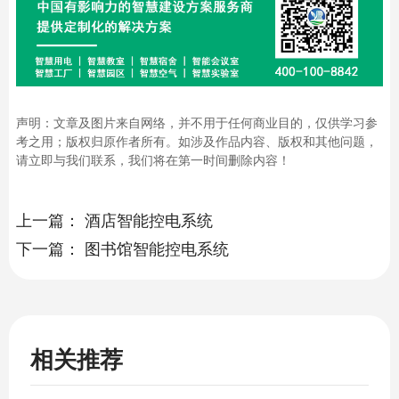
声明：文章及图片来自网络，并不用于任何商业目的，仅供学习参
考之用；版权归原作者所有。如涉及作品内容、版权和其他问题，
请立即与我们联系，我们将在第一时间删除内容！
上一篇：
酒店智能控电系统
下一篇：
图书馆智能控电系统
相关推荐