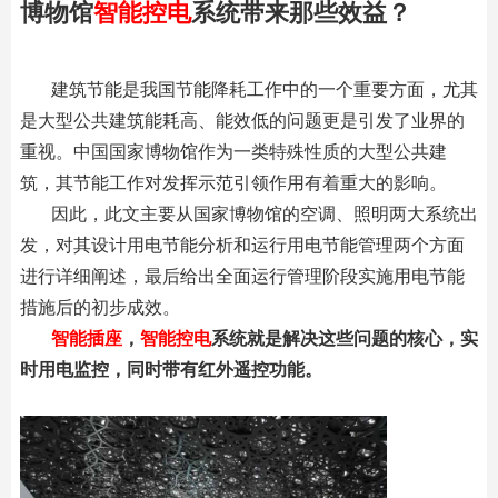
博物馆
智能控电
系统带来那些效益？
建筑节能是我国节能降耗工作中的一个重要方面，尤其
是大型公共建筑能耗高、能效低的问题更是引发了业界的
重视。中国国家博物馆作为一类特殊性质的大型公共建
筑，其节能工作对发挥示范引领作用有着重大的影响。
因此，此文主要从国家博物馆的空调、照明两大系统出
发，对其设计用电节能分析和运行用电节能管理两个方面
进行详细阐述，最后给出全面运行管理阶段实施用电节能
措施后的初步成效。
智能插座
，
智能控电
系统就是解决这些问题的核心，实
时用电监控，同时带有红外遥控功能。