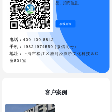
品、招商信息。
在线咨询
电话：
400-100-8842
手机：
19821974550 (微信同号)
地址：
上海市松江区漕河泾汉桥文化科技园C
座801室
客户案例