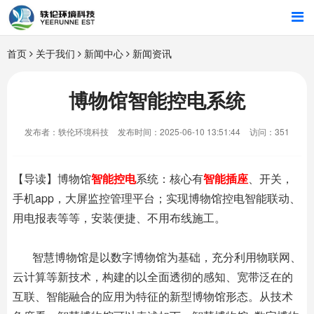
首页
首页
关于我们
新闻中心
新闻资讯
行业解决方案
博物馆智能控电系统
智能硬件
发布者：轶伦环境科技
发布时间：2025-06-10 13:51:44
访问：351
招商合作
【导读】博物馆
智能控电
系统：核心有
智能插座
、开关，
手机app，大屏监控管理平台；实现博物馆控电智能联动、
关于我们
用电报表等等，安装便捷、不用布线施工。
智慧博物馆是以数字博物馆为基础，充分利用物联网、
云计算等新技术，构建的以全面透彻的感知、宽带泛在的
互联、智能融合的应用为特征的新型博物馆形态。从技术