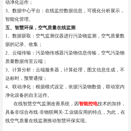
动净化运作；
3、数据中心平台：在线监控数据信息，可视化分析展示，
智能化管理。
五、智慧环保，空气质量在线监测
1、数据获取：空气监测仪器进行污染物监测，空气质量数
据的记录、收集；
2、云端传输：污染物传感器污染物信息传输，空气污染物
质量数据传至云端；
3、计算分析：云端服务器，计算处理，图文信息生成，不
达标时，预警通报；
4、联动净化：根据模式设定，依据污染物数值，联动室内
净化设备的自主运作。
在线智慧空气监测改善系统，因
智能控电
技术的加持，
具备非综合布线·非物联网关·工业级应用的特点，为此，在
线空气质量在线监测推动智慧环保实现。