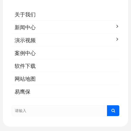
关于我们
新闻中心
演示视频
案例中心
软件下载
网站地图
易鹰保