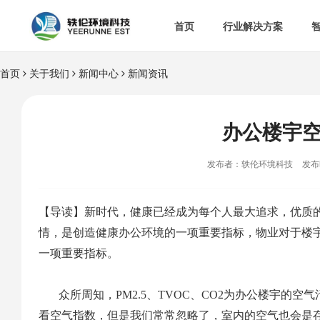
首页
行业解决方案
首页
关于我们
新闻中心
新闻资讯


智慧办公室

智
&

智慧食安
办公楼宇

空

热门解决方案
发布者：轶伦环境科技
发布时

消
【导读】新时代，健康已经成为每个人最大追求，优质
情，是创造健康办公环境的一项重要指标，物业对于楼

多
一项重要指标。
众所周知，PM2.5、TVOC、CO2为办公楼宇的
看空气指数，但是我们常常忽略了，室内的空气也会是