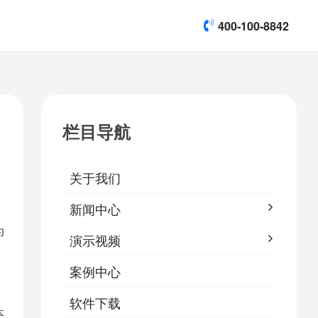
400-100-8842
title]

[list:subtitle]
[list:subtitle]
[list:subtitle]
演示视频
栏目导航

软件下载
关于我们
&
易鹰保
新闻中心
为
演示视频
案例中心
软件下载
本