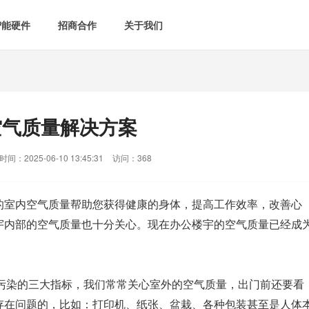
智能硬件
招商合作
关于我们

智能会议室
智慧教室
[list:subtitle]

[list:subtitle]
[list:sub
能控电
新闻中心

空气监测方案
智慧用电方案
空气质量解决方案
[list:subtitle]
[list:subtitle]

案例中心
气&能耗监测

智慧场景建设
间：2025-06-10 13:45:31
访问：368
&
网站地图
防安防
的室内空气质量帮助您获得健康的身体，提高工作效率，改善心
宇内部的空气质量也十分关心。现在办公楼宇的空气质量已经成
媒体&信息化
空气污染的三大指标，我们常常关心室外的空气质量，出门前还要看
存在问题的，比如：打印机、纸张、盆栽、各种包装甚至是人体