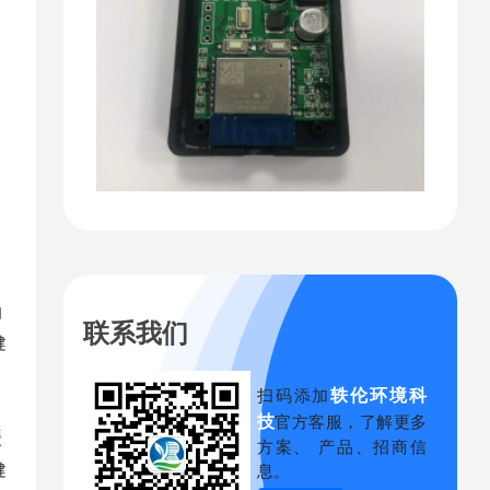
油
联系我们
健
轶伦环境科
扫码添加
技
官方客服，了解更多
缓
方案、 产品、招商信
息。
健