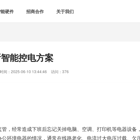
智能硬件
招商合作
关于我们

智能会议室
智慧教室
[list:subtitle]

[list:subtitle]
[list:sub
能控电
新闻中心

空气监测方案
智慧用电方案
所智能控电方案
[list:subtitle]
[list:subtitle]

案例中心
气&能耗监测

智慧场景建设
间：2025-06-10 13:44:46
访问：376
&
网站地图
防安防
媒体&信息化
监管，经常造成下班后忘记关掉电脑、空调、打印机等电器设备
办公环境电器的情况，通常在线路老化、电流过大电压过载、欠