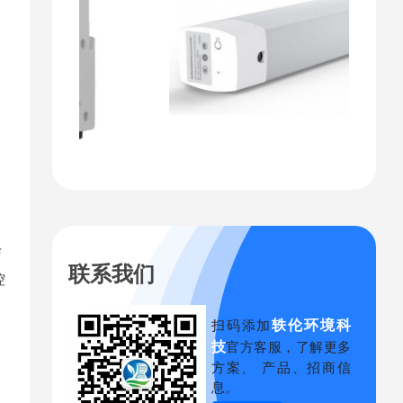
与
联系我们
控
轶伦环境科
扫码添加
技
官方客服，了解更多
方案、 产品、招商信
息。